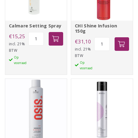
Calmare Setting Spray
CHI Shine Infusion
150g
Calmare
€
15,25
CHI
€
31,10
Setting
incl. 21%
Shine
incl. 21%
BTW
Spray
BTW
Infusion
Op
aantal
Op
voorraad
150g
voorraad
aantal