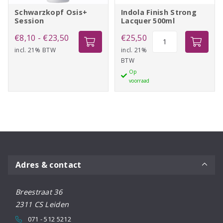
Schwarzkopf Osis+
Indola Finish Strong
Session
Lacquer 500ml
Prijsklasse:
Indola
€
8,10
-
€
23,50
€
25,50
Finish
incl. 21% BTW
€8,10
incl. 21%
BTW
Strong
tot
Op
Lacquer
€23,50
voorraad
500ml
aantal
Adres & contact
Breestraat 36
2311 CS Leiden
071 - 512 5212