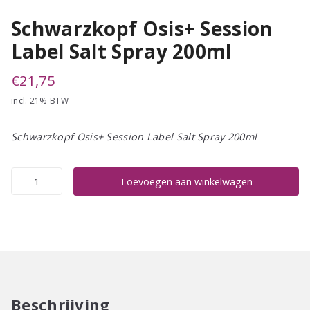
Schwarzkopf Osis+ Session
Label Salt Spray 200ml
€
21,75
incl. 21% BTW
Schwarzkopf Osis+ Session Label Salt Spray 200ml
Schwarzkopf
Toevoegen aan winkelwagen
Osis+
Session
Label
Salt
Spray
200ml
aantal
Beschrijving