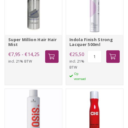
Super Million Hair Hair
Indola Finish Strong
Mist
Lacquer 500ml
Prijsklasse:
Indola
€
7,95
-
€
14,25
€
25,50
Finish
incl. 21% BTW
€7,95
incl. 21%
BTW
Strong
tot
Op
Lacquer
€14,25
voorraad
500ml
aantal