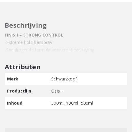
Beschrijving
FINISH – STRONG CONTROL
-Extreme hold hairspray
-Sneldrogende formule voor creatieve styling
Attributen
Merk
Schwarzkopf
Productlijn
Osis+
Inhoud
300ml, 100ml, 500ml