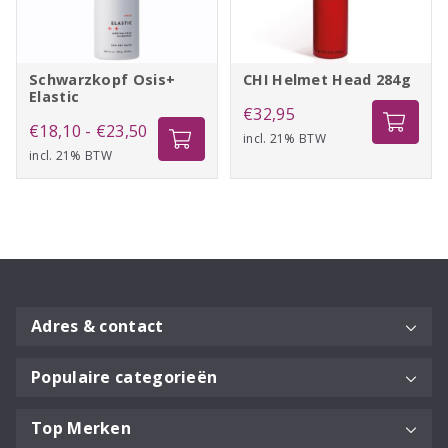
Schwarzkopf Osis+
CHI Helmet Head 284g
Elastic
€
32,95
Prijsklasse:
€
18,10
-
€
23,50
incl. 21% BTW
incl. 21% BTW
€18,10
tot
€23,50
Adres & contact
Populaire categorieën
Top Merken