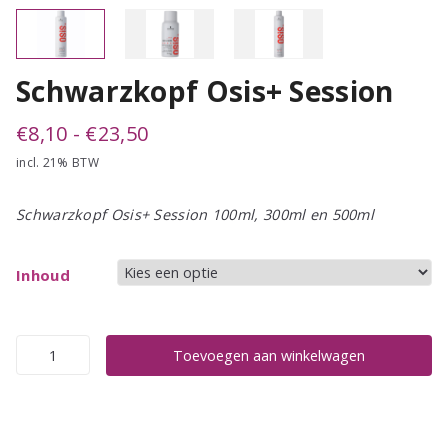
Schwarzkopf Osis+ Session
Prijsklasse:
€
8,10
-
€
23,50
incl. 21% BTW
€8,10
tot
Schwarzkopf Osis+ Session 100ml, 300ml en 500ml
€23,50
Inhoud
Schwarzkopf
Toevoegen aan winkelwagen
Osis+
Session
aantal