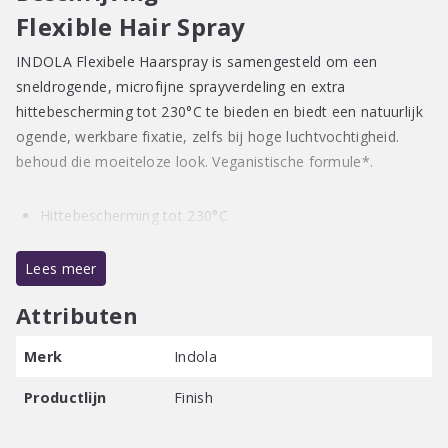
Flexible Hair Spray
INDOLA Flexibele Haarspray is samengesteld om een ​​
sneldrogende, microfijne sprayverdeling en extra
hittebescherming tot 230°C te bieden en biedt een natuurlijk
ogende, werkbare fixatie, zelfs bij hoge luchtvochtigheid.
behoud die moeiteloze look. Veganistische formule*.
Hittebescherming tot 230°C
Microfijne spuitverdeling
Sneldrogende formule
Lees meer
Zorgt voor een flexibele fixatie die werkbaar is en er
Attributen
natuurlijk uitziet
Maakt natuurlijke, moeiteloze bewegingen mogelijk
Merk
Indola
Kan gemakkelijk worden uitgeborsteld zonder
onaangename resten
Productlijn
Finish
*Vrij van dierlijke ingrediënten.