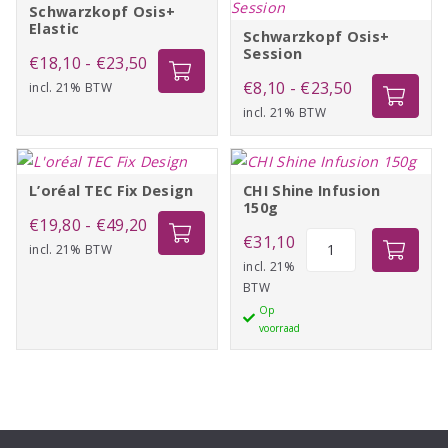
Schwarzkopf Osis+
Elastic
Schwarzkopf Osis+
Session
Prijsklasse:
€
18,10
-
€
23,50
Prijsklasse:
€
8,10
-
€
23,50
incl. 21% BTW
€18,10
Type salonklant/Handige tips voor de
incl. 21% BTW
€8,10
tot
consument
tot
€23,50
De INDOLA Flexibele Haarspray is voor alle salonklanten die
€23,50
hun haar willen stylen met aanpasbare fixatie en natuurlijke
L’oréal TEC Fix Design
CHI Shine Infusion
150g
beweging. Ze waarderen professionele producten die
Prijsklasse:
€
19,80
-
€
49,20
werkbare fixatie bieden en waarderen ondersteuning
CHI
€
31,10
incl. 21% BTW
€19,80
waarmee ze veelzijdige looks kunnen creëren terwijl de
Shine
incl. 21%
tot
integriteit van hun haar behouden blijft.
BTW
Infusion
€49,20
Op
150g
voorraad
Breng de flexibele haarlak aan voor extra stevigheid. Gebruik
aantal
als finishing touch voor gestyled haar.