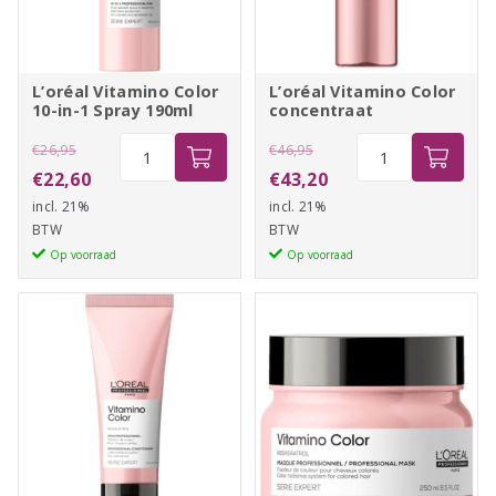
L’oréal Vitamino Color
L’oréal Vitamino Color
10-in-1 Spray 190ml
concentraat
Oorspronkelijke
L'oréal
Oorspronkelijke
L'oréal
€
26,95
€
46,95
Vitamino
Vitamino
prijs
Huidige
prijs
Huidige
€
22,60
€
43,20
Color
Color
incl. 21%
was:
prijs
incl. 21%
was:
prijs
10-
concentraat
BTW
BTW
€26,95.
is:
€46,95.
is:
in-
aantal
Op voorraad
Op voorraad
€22,60.
€43,20.
1
Spray
190ml
aantal