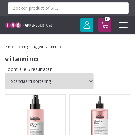
Spring
naar
inhoud
0
/ Producten getagged “vitamino”
vitamino
Toont alle 5 resultaten