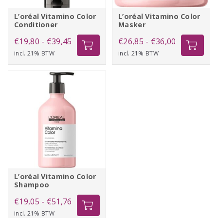
L’oréal Vitamino Color
L’oréal Vitamino Color
Conditioner
Masker
Prijsklasse:
Prijsklasse:
€
19,80
-
€
39,45
€
26,85
-
€
36,00
incl. 21% BTW
€19,80
incl. 21% BTW
€26,85
tot
tot
€39,45
€36,00
L’oréal Vitamino Color
Shampoo
Prijsklasse:
€
19,05
-
€
51,76
incl. 21% BTW
€19,05