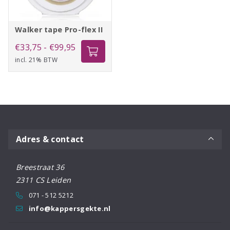
Walker tape Pro-flex II
Prijsklasse:
€
33,75
-
€
99,95
incl. 21% BTW
€33,75
tot
€99,95
Adres & contact
Breestraat 36
2311 CS Leiden
071 - 512 5212
info@kappersgekte.nl