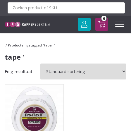
Spring
naar
inhoud
0
/ Producten getagged “tape '”
tape '
Enig resultaat