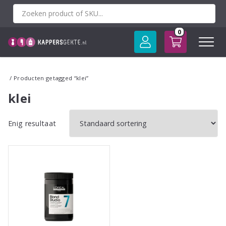
Spring
naar
inhoud
0
/ Producten getagged “klei”
klei
Enig resultaat