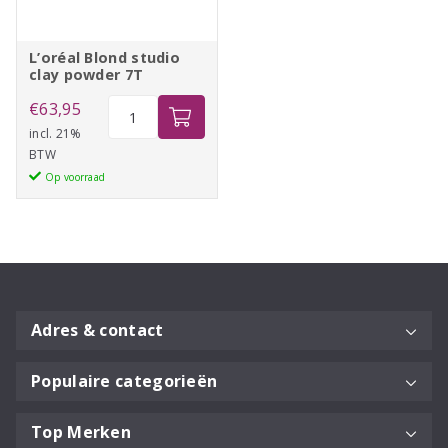
L’oréal Blond studio
clay powder 7T
L'oréal
€
63,95
Blond
incl. 21%
BTW
studio
Op voorraad
clay
powder
7T
aantal
Adres & contact
Populaire categorieën
Top Merken