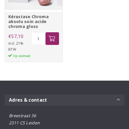
Kérastase Chroma
absolu soin acide
chroma gloss
Kérastase
€
57,10
Chroma
incl. 21%
BTW
absolu
Op voorraad
soin
acide
chroma
gloss
aantal
Adres & contact
Breestraat 36
2311 CS Leiden