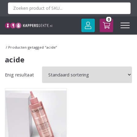
Spring
naar
inhoud
0
/ Producten getagged “acide”
acide
Enig resultaat