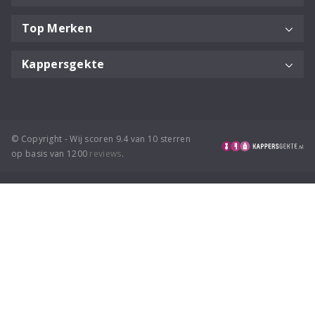
Top Merken
Kappersgekte
© Copyright - Wij scoren 9.4 van 10 sterren
op basis van 1200
reviews
.