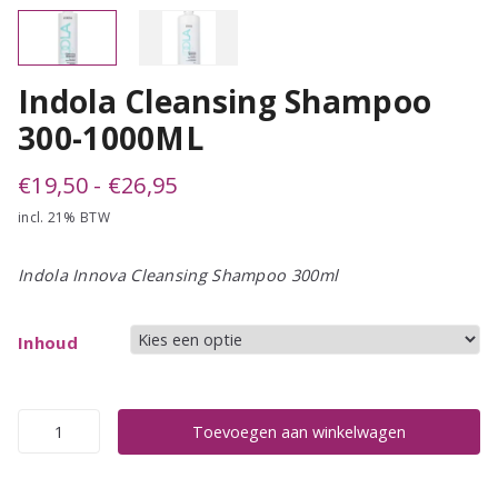
Indola Cleansing Shampoo
300-1000ML
Prijsklasse:
€
19,50
-
€
26,95
incl. 21% BTW
€19,50
tot
Indola Innova Cleansing Shampoo 300ml
€26,95
Inhoud
Indola
Toevoegen aan winkelwagen
Cleansing
Shampoo