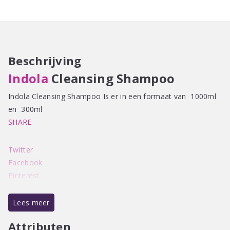
300-
1000ML
aantal
Beschrijving
Indola
Cleansing Shampoo
Indola Cleansing Shampoo Is er in een formaat van 1000ml
en 300ml
SHARE
Twitter
Facebook
Pinterest
Samengesteld met eucalyptusextract dat het haar diep reinigt
van onzuiverheden en productopbouw, verfrist INDOLA
Lees meer
Cleansing Shampoo het haar en de hoofdhuid zonder een
Attributen
droog gevoel – voor perfect gerevitaliseerd haar en