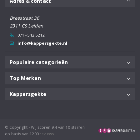
Adres & contact
koperachtige tinten neutraliseert.
Breestraat 36
2311 CS Leiden
071 - 512 5212
Handige tips voor consumenten
info@kappersgekte.nl
Raadpleeg een professionele haarstylist voor persoonlijk
advies over het gebruik van een neutraliserende shampoo
Populaire categorieën
om gezond haar en levendige tinten te behouden.
Top Merken
Kappersgekte
© Copyright - Wij scoren 9.4 van 10 sterren
op basis van 1200
reviews
.