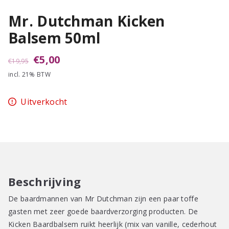
Mr. Dutchman Kicken
Balsem 50ml
Oorspronkelijke
Huidige
€
5,00
€
19,95
incl. 21% BTW
prijs
prijs
was:
is:
Uitverkocht
€19,95.
€5,00.
Beschrijving
De baardmannen van Mr Dutchman zijn een paar toffe
gasten met zeer goede baardverzorging producten. De
Kicken Baardbalsem ruikt heerlijk (mix van vanille, cederhout