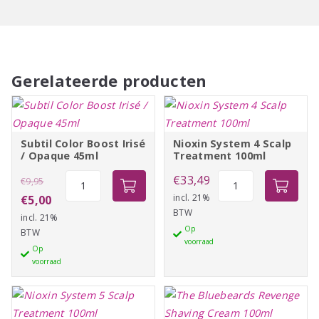
Gerelateerde producten
Subtil Color Boost Irisé
Nioxin System 4 Scalp
/ Opaque 45ml
Treatment 100ml
Oorspronkelijke
Subtil
Nioxin
€
33,49
€
9,95
Color
System
prijs
Huidige
incl. 21%
€
5,00
BTW
Boost
4
incl. 21%
was:
prijs
Op
Irisé
Scalp
BTW
€9,95.
is:
voorraad
/
Treatment
Op
€5,00.
voorraad
Opaque
100ml
45ml
aantal
aantal