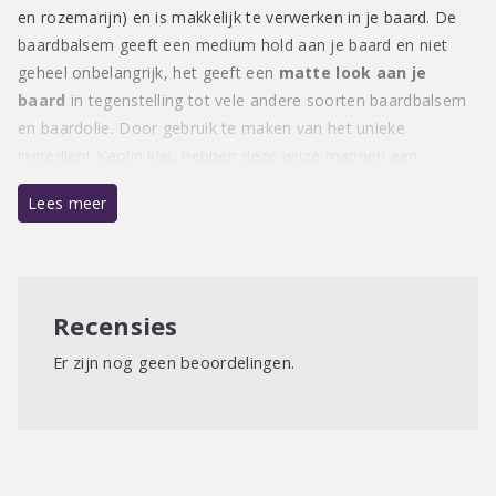
en rozemarijn) en is makkelijk te verwerken in je baard. De
baardbalsem geeft een medium hold aan je baard en niet
geheel onbelangrijk, het geeft een
matte look aan je
baard
in tegenstelling tot vele andere soorten baardbalsem
en baardolie. Door gebruik te maken van het unieke
ingrediënt Kaolin klei, hebben deze wijze mannen een
geweldige baardbalsem gelanceerd. Mr Dutchman heeft ook
Lees meer
nog een geweldige baardolie op de markt gebracht,
de
Kneiter Olie
. Ruikt heerlijk en is zeer goed voor je baard.
Schraap een beetje balsem uit het potje (je kunt de
Recensies
bovenkant van je duimnagel gebruiken), wrijf deze tussen je
handen tot het vloeibaar wordt en verwerk deze in je baard.
Er zijn nog geen beoordelingen.
Je zult zien en horen dat je baard er geweldig uit ziet! Da’s
kicken toch?