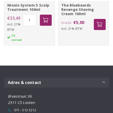
Nioxin System 5 Scalp
The Bluebeards
Treatment 100ml
Revenge Shaving
Cream 100ml
Nioxin
€
33,49
Oorspronkelijke
Huidige
€
5,00
€
14,95
System
incl. 21%
incl. 21% BTW
prijs
prijs
BTW
5
Op
was:
is:
Scalp
voorraad
Treatment
€14,95.
€5,00.
100ml
aantal
Adres & contact
Breestraat 36
2311 CS Leiden
071 - 512 5212