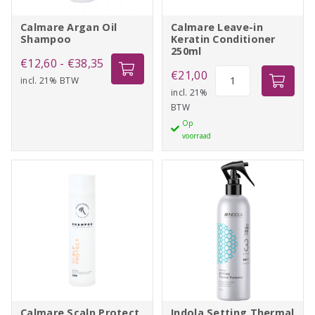
Calmare Argan Oil
Calmare Leave-in
Shampoo
Keratin Conditioner
250ml
Prijsklasse:
€
12,60
-
€
38,35
Calmare
€
21,00
incl. 21% BTW
€12,60
Leave-
incl. 21%
tot
BTW
in
€38,35
Op
Keratin
voorraad
Conditioner
250ml
aantal
Calmare Scalp Protect
Indola Setting Thermal