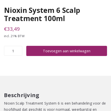
Nioxin System 6 Scalp
Treatment 100ml
€
33,49
incl. 21% BTW
Nioxin
Toevoegen aan winkelwagen
System
6
Scalp
Treatment
100ml
aantal
Beschrijving
Nioxin Scalp Treatment System 6 is een behandeling voor de
hoofdhuid dat geschikt is voor normaal, weerbarstig en