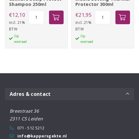
Shampoo 250ml
Protector 300ml
Calmare
Indola
€
12,10
€
21,95
Scalp
Setting
incl. 21%
incl. 21%
BTW
BTW
Protect
Thermal
Op
Op
Shampoo
Protector
voorraad
voorraad
250ml
300ml
aantal
aantal
Adres & contact
Breestraat 36
2311 CS Leiden
071 - 512 5212
info@kappersgekte.nl