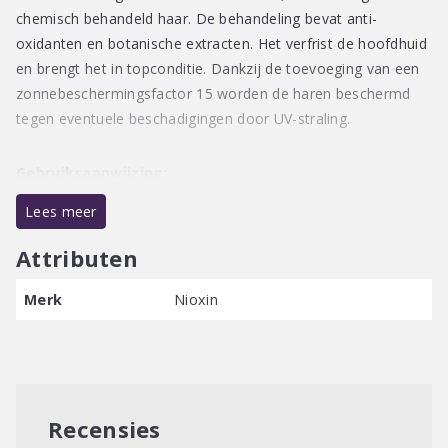
chemisch behandeld haar. De behandeling bevat anti-
oxidanten en botanische extracten. Het verfrist de hoofdhuid
en brengt het in topconditie. Dankzij de toevoeging van een
zonnebeschermingsfactor 15 worden de haren beschermd
tegen eventuele beschadigingen door UV-straling.
Gebruiksaanwijzing
:
Lees meer
Gebruiken op handdoekdroog haar
Ongeveer 8 pompjes op de hoofdhuid aanbrengen
Attributen
Masseer het lichtjes in
Merk
Nioxin
U hoeft het product niet uit te spoelen
Recensies