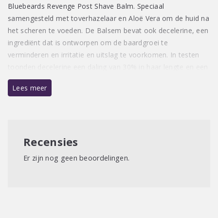
Bluebeards Revenge Post Shave Balm. Speciaal
samengesteld met toverhazelaar en Aloë Vera om de huid na
het scheren te voeden. De Balsem bevat ook decelerine, een
ingrediënt dat is ontworpen om de baardgroei te
verminderen en irritatie en uitslag te voorkomen. In testen
toonden decelerine een daling van 30% in haar lengte en een
vermindering van 16% in de haar dichtheid na 60 dagen.
Lees meer
Gebruiksaanwijzing:
Breng een kleine hoeveelheid Bluebeards Revenge Post
Shave Balm aan na het scheren om de huid te kalmeren,
Recensies
hydrateren en te verfrissen.
Er zijn nog geen beoordelingen.