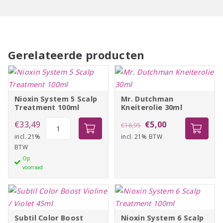
Gerelateerde producten
Nioxin System 5 Scalp
Mr. Dutchman
Treatment 100ml
Kneiterolie 30ml
Nioxin
Oorspronkelijke
Huidige
€
33,49
€
5,00
€
18,95
System
incl. 21%
incl. 21% BTW
prijs
prijs
BTW
5
was:
is:
Op
Scalp
€18,95.
€5,00.
voorraad
Treatment
100ml
aantal
Subtil Color Boost
Nioxin System 6 Scalp