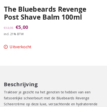
The Bluebeards Revenge
Post Shave Balm 100ml
Oorspronkelijke
Huidige
€
5,00
€
13,95
incl. 21% BTW
prijs
prijs
was:
is:
Uitverkocht
€13,95.
€5,00.
Beschrijving
Trakteer je gezicht na het genoten te hebben van een
fatsoenlijke scheerbeurt met de Bluebeards Revenge
Scheercrème op deze luxe, verzachtende en hydraterende