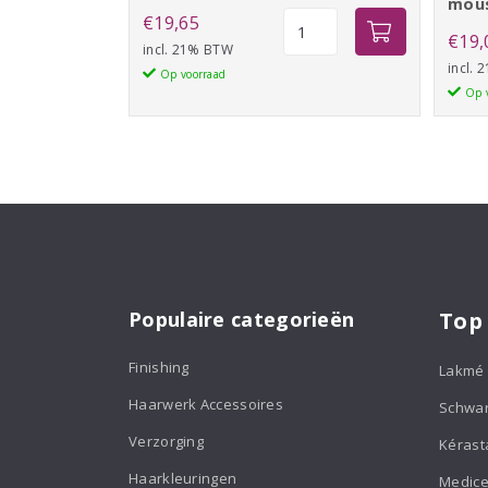
mou
Goldwell
€
19,65
€
19,
Straightening
incl. 21% BTW
incl.
balm
Op voorraad
Op 
aantal
Populaire categorieën
Top
Finishing
Lakmé
Haarwerk Accessoires
Schwa
Verzorging
Kérast
Haarkleuringen
Medice