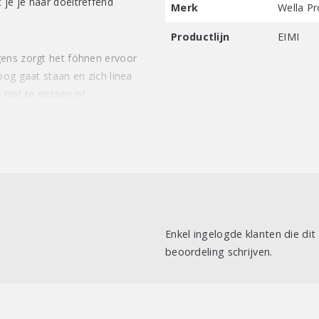
je je haar doeltreffend
Merk
Wella Pr
Productlijn
EIMI
gens zorgt het föhnen ervoor
oog gaat staan en zich linea
niet te missen is!
Enkel ingelogde klanten die di
beoordeling schrijven.