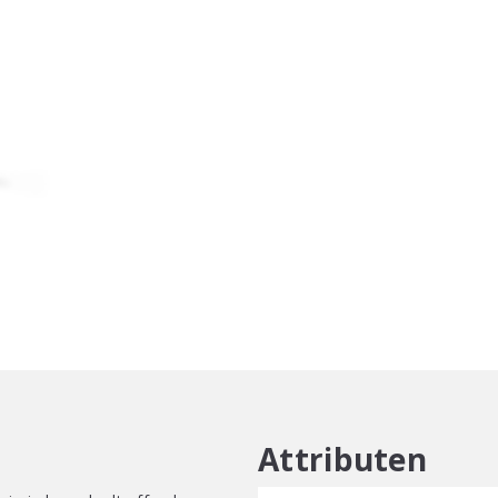
Shoot
aantal
Attributen