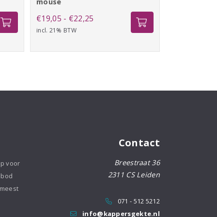
mouse
Prijsklasse:
€
19,05
-
€
22,25
incl. 21% BTW
€19,05
tot
€22,25
Contact
Breestraat 36
op voor
2311 CS Leiden
nbod
 meest
071 - 512 5212
info@kappersgekte.nl