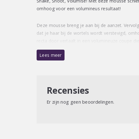
Shake, Shoot, Volumise! Met deze mousse schiet 
omhoog voor een volumineus resultaat!
Deze mousse breng je aan bij de aanzet. Vervol
dat je haar bij de wortels wordt verstevigd, omh
recta door vertaalt in een volumineuze coupe die 
Lees meer
Recensies
Er zijn nog geen beoordelingen.