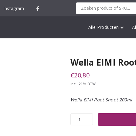
Instagram
Alle Producten
A
Wella EIMI Roo
€
20,80
incl. 21% BTW
Wella EIMI Root Shoot 200ml
Wella
EIMI
Root