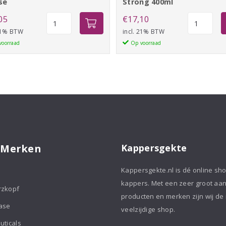
se
Strong 400ml
Goldwell
Calmare
05
€
17,10
Bodifying
Finish
 21% BTW
incl. 21% BTW
Brilliance
Styling
voorraad
Op voorraad
mouse
Foam
aantal
Strong
400ml
aantal
 Merken
Kappersgekte
Kappersgekte.nl is dé online sh
kappers. Met een zeer groot aa
rzkopf
producten en merken zijn wij de
ase
veelzijdige shop.
uticals