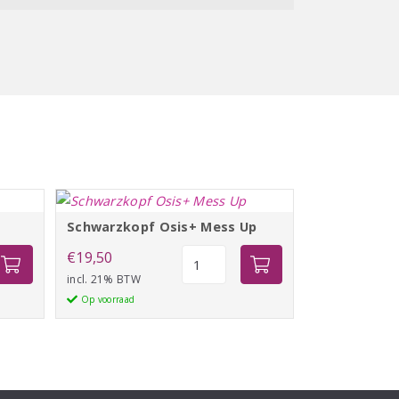
Schwarzkopf Osis+ Mess Up
pf
Schwarzkopf
€
19,50
Osis+
incl. 21% BTW
Mess
Op voorraad
Up
aantal