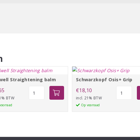
tieme controle over pluizig
eam is iedere dag te gebruiken
en stralend uitzien. Voor
mooi model blijft.
n
well Straightening balm
Schwarzkopf Osis+ Grip
Goldwell
Schwarzko
65
€
18,10
Straightening
Osis+
 21% BTW
incl. 21% BTW
balm
Grip
voorraad
Op voorraad
aantal
aantal