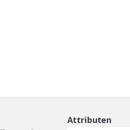
Cream
Treat
&
Tame
150ML
aantal
Attributen