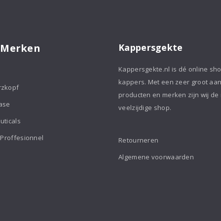
 Merken
Kappersgekte
 de cream goed in het haar
Kappersgekte.nl is dé online sh
men. Style daarna met een
kappers. Met een zeer groot aa
rzkopf
producten en merken zijn wij de
ase
veelzijdige shop.
eam
uticals
ic Triglyceride, Distearoylethyl
 Proffesionnel
Retourneren
il, Glycerin, Betaine, Sodium
c Acid, Benzyl Salicylate,
Algemene voorwaarden
onellol, Coumarin, Geraniol,