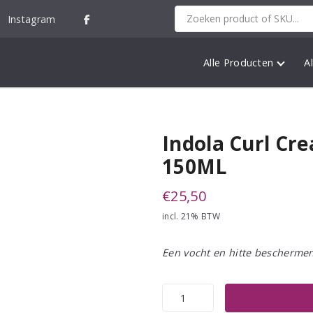
Instagram
Alle Producten
A
Indola Curl Cr
150ML
€
25,50
incl. 21% BTW
Een vocht en hitte bescherme
Indola
Curl