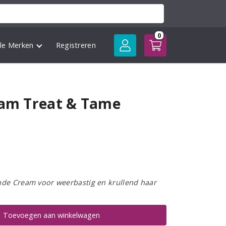
0
lle Merken
Registreren
eam Treat & Tame
nde Cream voor weerbastig en krullend haar
Toevoegen aan winkelwagen