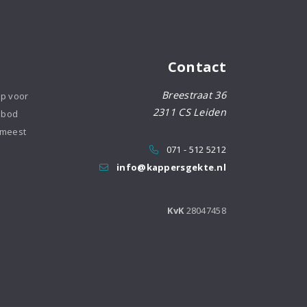
Contact
Breestraat 36
op voor
2311 CS Leiden
nbod
 meest
071 - 512 5212
info@kappersgekte.nl
KvK
28047458