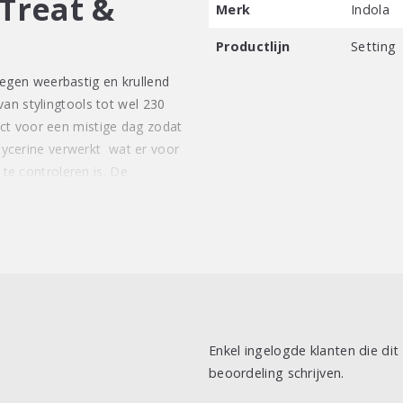
Treat &
Merk
Indola
Productlijn
Setting
egen weerbastig en krullend
an stylingtools tot wel 230
ct voor een mistige dag zodat
 glycerine verwerkt wat er voor
 te controleren is. De
r een mooi glad kapsel waar u
ing aan het haar en maakt het
gt voor een mooi gedefinieerde
rk en gezond aanvoelend haar.
 en tegelijkertijd zacht gevoel
Enkel ingelogde klanten die di
 1/4. Dus de cream blijft zacht
beoordeling schrijven.