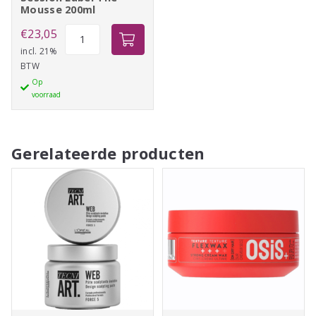
Mousse 200ml
Schwarzkopf
€
23,05
Osis+
incl. 21%
BTW
Session
Op
Label
voorraad
The
Mousse
200ml
Gerelateerde producten
aantal