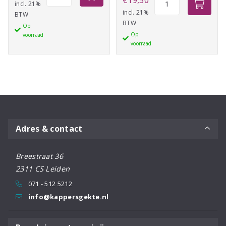
Lagune
incl. 21%
Osis+
incl. 21%
BTW
125ml
BTW
Thrill
Op
aantal
Op
voorraad
aantal
voorraad
Adres & contact
Breestraat 36
2311 CS Leiden
071 - 512 5212
info@kappersgekte.nl