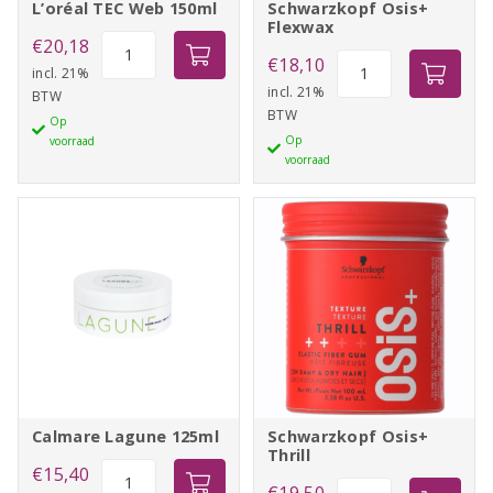
L’oréal TEC Web 150ml
Schwarzkopf Osis+
Flexwax
L'oréal
€
20,18
Schwarzkopf
€
18,10
TEC
incl. 21%
Osis+
incl. 21%
BTW
Web
BTW
Flexwax
Op
150ml
Op
voorraad
aantal
aantal
voorraad
Calmare Lagune 125ml
Schwarzkopf Osis+
Thrill
Calmare
€
15,40
Schwarzkopf
€
19,50