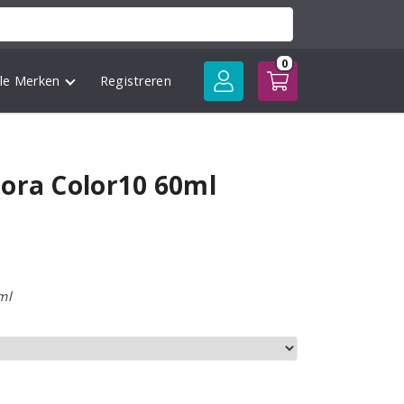
0
lle Merken
Registreren
ora Color10 60ml
ml