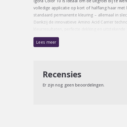
Igora Color 10 is ideaal om de uitgroei bij te w
volledige applicatie op kort of halflang haar met 
standaard permanente kleuring – allemaal in slec
Dankzij de innovatieve Amino Acid Carrier techn
kleurresultaten, perfecte dekking en uitstekende 
Lees meer
Recensies
Er zijn nog geen beoordelingen.