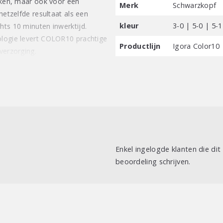
erken, maar ook voor een
Merk
Schwarzkopf
hetzelfde resultaat als een
kleur
3-0 | 5-0 | 5-1
hts 10 minuten inwerktijd.
ologie levert COLOR10 prachtige
Productlijn
Igora Color10
verzorging.
Enkel ingelogde klanten die di
beoordeling schrijven.