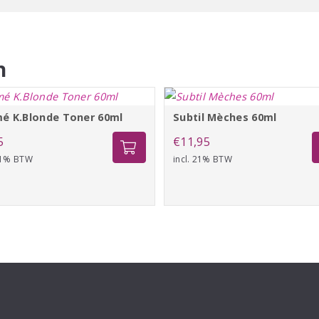
n
é K.Blonde Toner 60ml
Subtil Mèches 60ml
5
€
11,95
 21% BTW
incl. 21% BTW