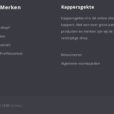
 Merken
Kappersgekte
Kappersgekte.nl is dé online sh
kappers. Met een zeer groot aa
rzkopf
producten en merken zijn wij de
ase
veelzijdige shop.
uticals
 Proffesionnel
Retourneren
Algemene voorwaarden
an 1200
reviews
.