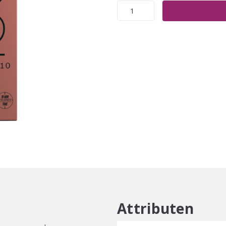
Schwarzkopf
Igora
Color10
60ml
aantal
Attributen