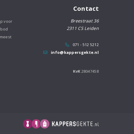
Contact
Breestraat 36
op voor
2311 CS Leiden
nbod
 meest
071 - 512 5212
info@kappersgekte.nl
KvK
28047458