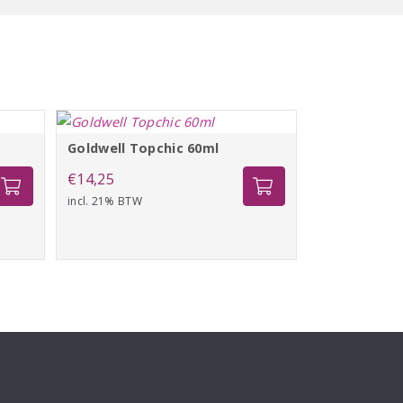
Goldwell Topchic 60ml
€
14,25
incl. 21% BTW