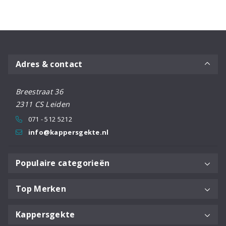
€16,95.
€14,70.
Adres & contact
Breestraat 36
2311 CS Leiden
071 - 512 5212
info@kappersgekte.nl
Populaire categorieën
Top Merken
Kappersgekte