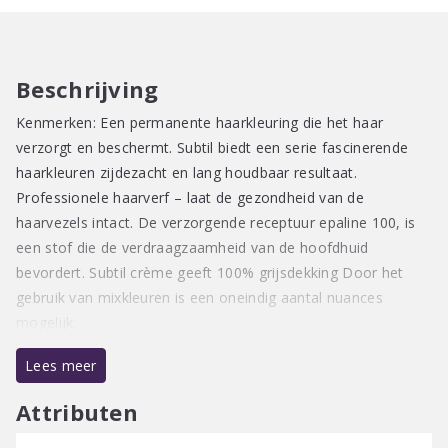
Beschrijving
Kenmerken: Een permanente haarkleuring die het haar
verzorgt en beschermt. Subtil biedt een serie fascinerende
haarkleuren zijdezacht en lang houdbaar resultaat.
Professionele haarverf – laat de gezondheid van de
haarvezels intact. De verzorgende receptuur epaline 100, is
een stof die de verdraagzaamheid van de hoofdhuid
bevordert. Subtil crème geeft 100% grijsdekking Door het
gebruik van mixkleuren is een oneindig aantal nuances
mogelijk.
Verkrijgbaar in: 60 ml tube in 90 verschillende tinten
Lees meer
Mengverhouding 1:1,5
Attributen