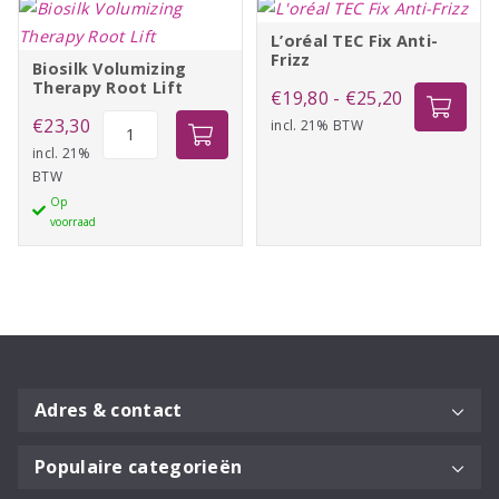
L’oréal TEC Fix Anti-
Frizz
Biosilk Volumizing
Therapy Root Lift
Prijsklasse:
€
19,80
-
€
25,20
Biosilk
€
23,30
incl. 21% BTW
€19,80
Volumizing
incl. 21%
tot
BTW
Therapy
€25,20
Op
Root
voorraad
Lift
aantal
Adres & contact
Populaire categorieën