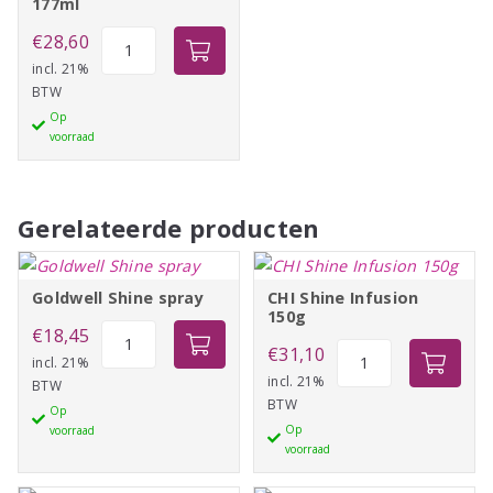
177ml
CHI
€
28,60
Total
incl. 21%
BTW
Protect
Op
177ml
voorraad
aantal
Gerelateerde producten
Goldwell Shine spray
CHI Shine Infusion
150g
Goldwell
€
18,45
CHI
€
31,10
Shine
incl. 21%
Shine
incl. 21%
BTW
spray
BTW
Infusion
Op
aantal
Op
voorraad
150g
voorraad
aantal