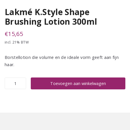
Lakmé K.Style Shape
Brushing Lotion 300ml
€
15,65
incl. 21% BTW
Borstellotion die volume en de ideale vorm geeft aan fijn
haar.
Lakmé
Toevoegen aan winkelwagen
K.Style
Shape
Brushing
Lotion
300ml
aantal