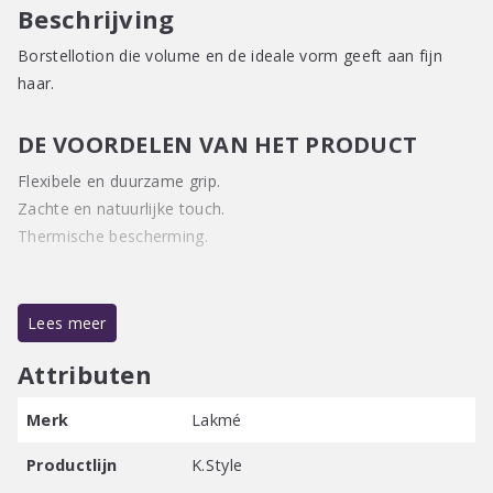
Beschrijving
Borstellotion die volume en de ideale vorm geeft aan fijn
haar.
DE VOORDELEN VAN HET PRODUCT
Flexibele en duurzame grip.
Zachte en natuurlijke touch.
Thermische bescherming.
HOUDFACTOR:
Lees meer
2
Attributen
GEUR:
Merk
Lakmé
Houtachtige groene geur met subtiele muskusnoten
Productlijn
K.Style
gebruik: