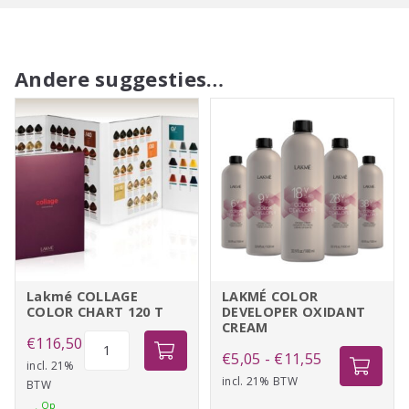
Andere suggesties…
Lakmé COLLAGE
LAKMÉ COLOR
COLOR CHART 120 T
DEVELOPER OXIDANT
CREAM
Lakmé
€
116,50
Prijsklasse:
€
5,05
-
€
11,55
COLLAGE
incl. 21%
incl. 21% BTW
€5,05
BTW
COLOR
Op
tot