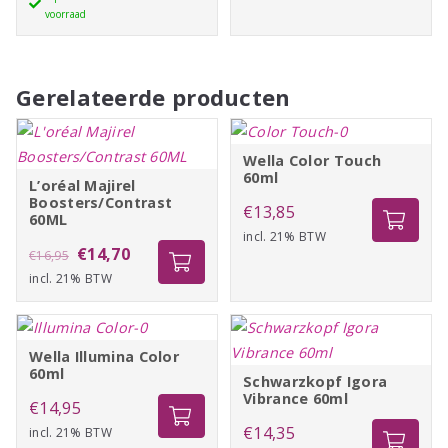
CHART
voorraad
120
€11,55
T
aantal
Gerelateerde producten
Wella Color Touch
60ml
L’oréal Majirel
Boosters/Contrast
€
13,85
60ML
incl. 21% BTW
Oorspronkelijke
Huidige
€
14,70
€
16,95
incl. 21% BTW
prijs
prijs
was:
is:
€16,95.
€14,70.
Wella Illumina Color
60ml
Schwarzkopf Igora
Vibrance 60ml
€
14,95
€
14,35
incl. 21% BTW