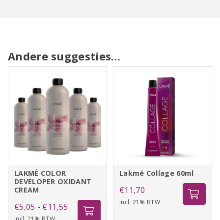
Andere suggesties…
LAKMÉ COLOR
Lakmé Collage 60ml
DEVELOPER OXIDANT
€
11,70
CREAM
incl. 21% BTW
Prijsklasse:
€
5,05
-
€
11,55
incl. 21% BTW
€5,05