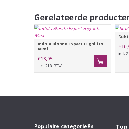
Gerelateerde producte
Subt
Indola Blonde Expert Highlifts
€
10,
60ml
incl.
€
13,95
incl. 21% BTW
Populaire categorieën
Top