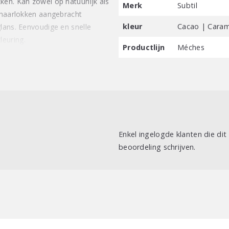
ken. Kan zowel op natuurlijk als
Merk
Subtil
p haarlokken aangebracht
kleur
Cacao | Carame
lans. Eenvoudige en snelle
euring.
Productlijn
Méches
Enkel ingelogde klanten die di
beoordeling schrijven.