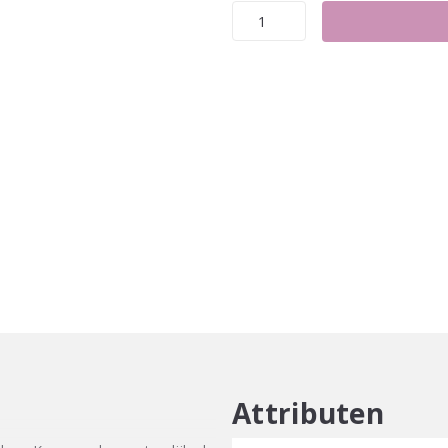
Subtil
Mèches
60ml
aantal
Attributen