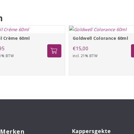
n
il Crème 60ml
Goldwell Colorance 60ml
95
€
15,00
 21% BTW
incl. 21% BTW
 Merken
Kappersgekte