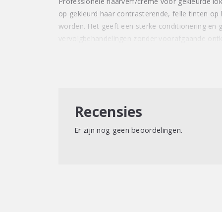
Professionele haarverf/crème voor gekleurde lok
op gekleurd haar contrasterende, felle tinten o
worden. Het geeft een sterke conditionering en g
vervolgbehandelingen zonder voorafgaande ontkl
Recensies
Er zijn nog geen beoordelingen.