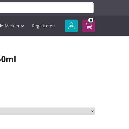
0
lle Merken
Registreren
60ml