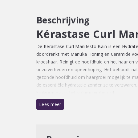
Beschrijving
Kérastase Curl Ma
De Kérastase Curl Manifesto Bain is een Hydra
doordrenkt met Manuka Honing en Ceramide voor 
kroeshaar. Reinigt de hoofdhuid en het haar en ver
onzuiverheden en opeenhoping. Het behoudt natu
gezonde hoofdhuid om haargroei mogelijk te ma
de essentiële hydratatie zonder ze te verzwaren
krulvorming als het volume verbeterd. ​
Lees meer
Gebruiksaanwijzing
Stap 1: Maak het haar nat en verwijder het overt
een kwart hoeveelheid shampoo Touch By Touch
zones van het haar. Voeg water toe en emulgeer