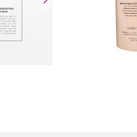
Kérastase
Curl
Manifesto
Bain
Hydratation
Douceur
aantal