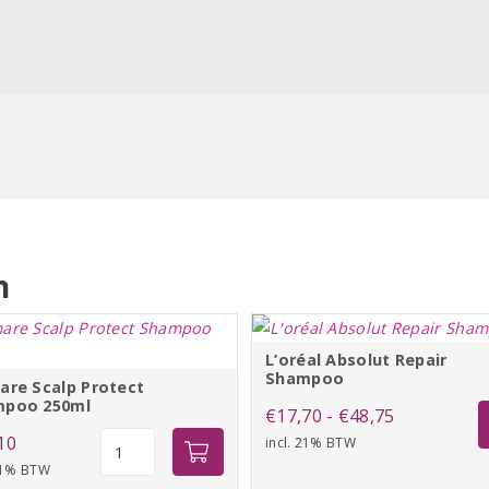
de hoofdhuid te masseren en
Grondig uit.
 tweede kwart aan en voeg
iger schuim produceren wat
nde. Spoel grondig uit.
anifesto
n
L’oréal Absolut Repair
jze
Shampoo
are Scalp Protect
poo 250ml
Prijsklasse:
€
17,70
-
€
48,75
Calmare
10
incl. 21% BTW
€17,70
Scalp
 21% BTW
tot