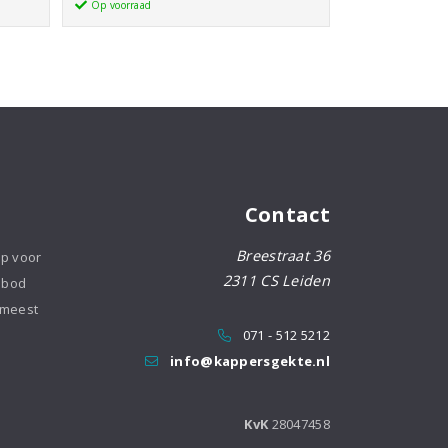
Color
Op voorraad
Brilliance
Shampoo
aantal
Contact
Breestraat 36
op voor
2311 CS Leiden
nbod
 meest
071 - 512 5212
info@kappersgekte.nl
KvK
28047458