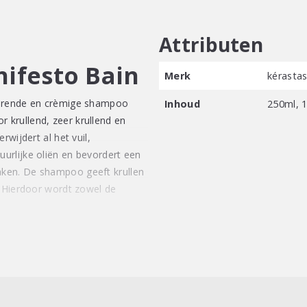
Attributen
nifesto Bain
Merk
kérasta
terende en crèmige shampoo
Inhoud
250ml, 
krullend, zeer krullend en
wijdert al het vuil,
urlijke oliën en bevordert een
ken. De shampoo geeft krullen
. Hierdoor wordt zowel de
ollige water grondig voordat u
 aanbrengt op 5 belangrijke
. Richt de eerste wasbeurt op