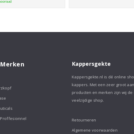
Protect
voorraad
€48,75
Shampoo
250ml
e krul is vanuit kérastase
aantal
oducten uit dit gamma.
 Merken
Kappersgekte
Kappersgekte.nl is dé online sh
kappers. Met een zeer groot aa
rzkopf
producten en merken zijn wij de
ase
veelzijdige shop.
uticals
 Proffesionnel
Retourneren
Algemene voorwaarden