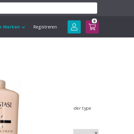
0
le Merken
Registreren
 Manifesto Bain
ouceur
sse:
poo is een shampoo speciaal voor ieder type
r mooi te Defineren en Hydrateren