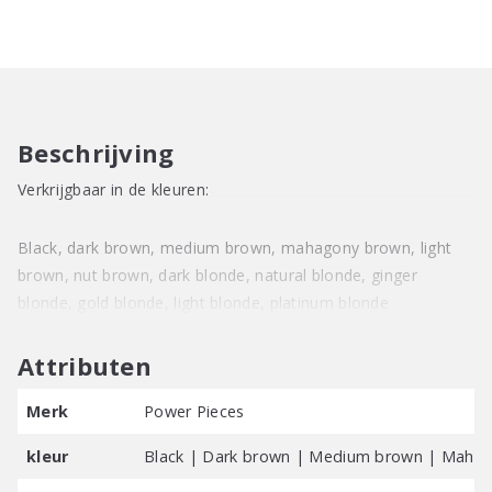
Frappe
aantal
Beschrijving
Verkrijgbaar in de kleuren:
Black, dark brown, medium brown, mahagony brown, light
brown, nut brown, dark blonde, natural blonde, ginger
blonde, gold blonde, light blonde, platinum blonde
Attributen
Merk
Power Pieces
kleur
Black | Dark brown | Medium brown | Mahagon