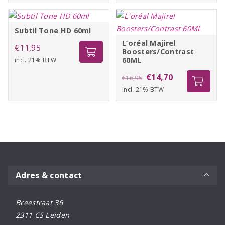
Subtil Tone HD 60ml
L’oréal Majirel
€
11,95
Boosters/Contrast
60ML
incl. 21% BTW
Oorspronkelijke
Huidige
€
14,70
€
16,95
incl. 21% BTW
prijs
prijs
was:
is:
€16,95.
€14,70.
Adres & contact
Breestraat 36
2311 CS Leiden