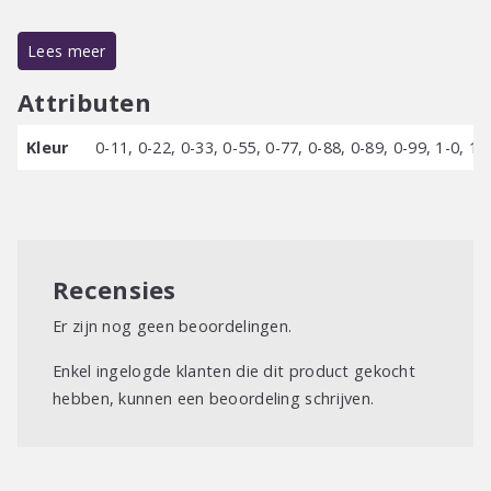
Permanente haarkleuring
Lees meer
100% grijsdekking
Oxidatie basis
Attributen
Colour Energizer Technologie
Kleur
0-11, 0-22, 0-33, 0-55, 0-77, 0-88, 0-89, 0-99, 1-0, 1-1
Extra intense kleur
Schitterende glans
Langdurig mooie haarkleur
Recensies
Er zijn nog geen beoordelingen.
Enkel ingelogde klanten die dit product gekocht
hebben, kunnen een beoordeling schrijven.