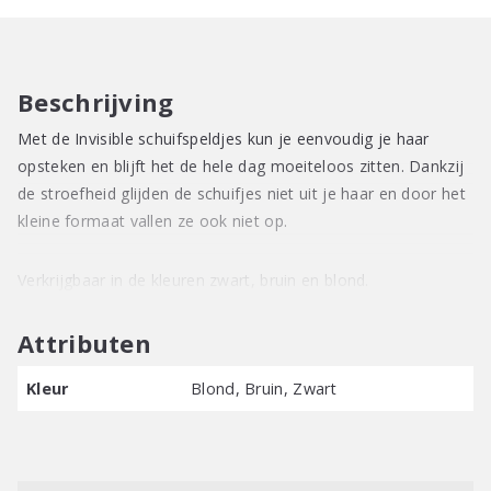
mm
-
9
Stuks
Beschrijving
aantal
Met de Invisible schuifspeldjes kun je eenvoudig je haar
opsteken en blijft het de hele dag moeiteloos zitten. Dankzij
de stroefheid glijden de schuifjes niet uit je haar en door het
kleine formaat vallen ze ook niet op.
Verkrijgbaar in de kleuren zwart, bruin en blond.
Attributen
Kleur
Blond, Bruin, Zwart