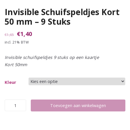
Invisible Schuifspeldjes Kort
50 mm – 9 Stuks
Oorspronkelijke
Huidige
€
1,40
€
1,65
incl. 21% BTW
prijs
prijs
was:
is:
Invisible schuifspeldjes 9 stuks op een kaartje
€1,65.
€1,40.
Kort 50mm
Kleur
Invisible
Toevoegen aan winkelwagen
Schuifspeldjes
Kort
50