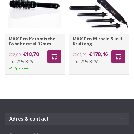
MAX Pro Keramische
MAX Pro Miracle 5 in 1
Föhnborstel 32mm
Krultang
Oorspronkelijke
Huidige
MAX
Oorspronkelijke
Huidige
€
18,70
€
178,46
€
22,00
€
209,95
Pro
incl. 21% BTW
prijs
prijs
incl. 21% BTW
prijs
prijs
Keramische
Op voorraad
was:
is:
was:
is:
Föhnborstel
€22,00.
€18,70.
€209,95.
€178,46.
32mm
aantal
Adres & contact