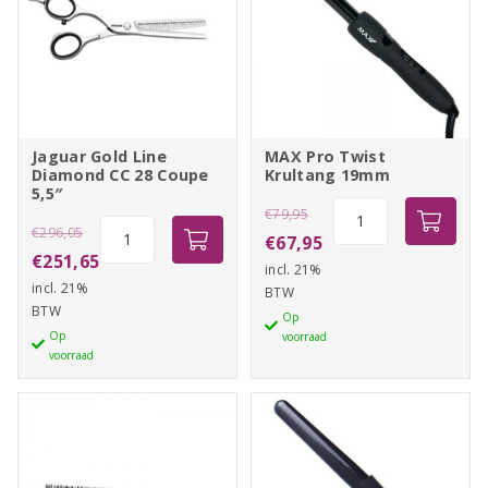
Jaguar Gold Line
MAX Pro Twist
Diamond CC 28 Coupe
Krultang 19mm
5,5″
Oorspronkelijke
MAX
€
79,95
Oorspronkelijke
Jaguar
€
296,05
Pro
prijs
Huidige
€
67,95
Gold
prijs
Huidige
€
251,65
Twist
incl. 21%
was:
prijs
Line
incl. 21%
was:
prijs
Krultang
BTW
€79,95.
is:
Diamond
BTW
19mm
€296,05.
is:
Op
€67,95.
CC
Op
voorraad
aantal
€251,65.
voorraad
28
Coupe
5,5"
aantal