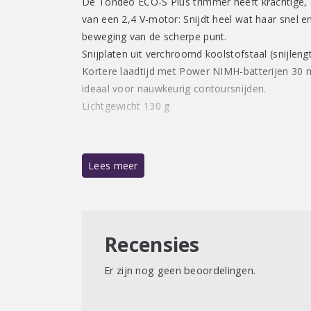
De Tondeo ECO-S Plus trimmer heeft krachtige,
van een 2,4 V-motor: Snijdt heel wat haar snel en 
beweging van de scherpe punt.
Snijplaten uit verchroomd koolstofstaal (snijlen
Kortere laadtijd met Power NIMH-batterijen 30 m
ideaal voor nauwkeurig contoursnijden.
Lichtgewicht 130 g
Inclusief; 4 standen kambevestiging (3 / 4.5 / 6 / 
reinigingsborsteltje.
Lees meer
Recensies
Er zijn nog geen beoordelingen.