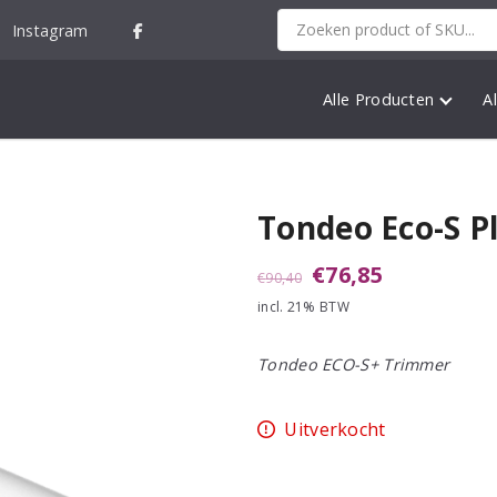
Instagram
Alle Producten
A
Tondeo Eco-S P
Oorspronkelijke
Huidige
€
76,85
€
90,40
incl. 21% BTW
prijs
prijs
was:
is:
Tondeo ECO-S+ Trimmer
€90,40.
€76,85.
Uitverkocht