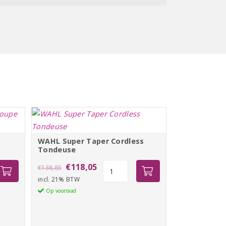
WAHL Super Taper Cordless
Tondeuse
Oorspronkelijke
Huidige
WAHL
€
118,05
€
138,85
Super
incl. 21% BTW
prijs
prijs
Taper
Op voorraad
was:
is:
Cordless
€138,85.
€118,05.
Tondeuse