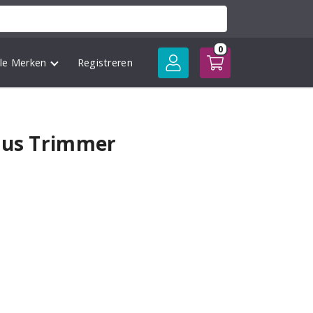
0
lle Merken
Registreren
lus Trimmer