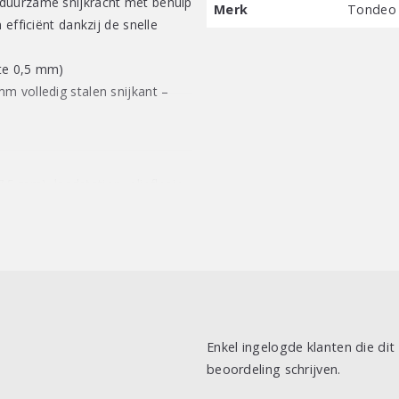
 duurzame snijkracht met behulp
Merk
Tondeo
efficiënt dankzij de snelle
gte 0,5 mm)
m volledig stalen snijkant –
7.5 mm), laadstation, olieflesje,
Enkel ingelogde klanten die di
beoordeling schrijven.