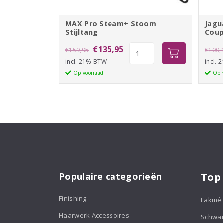
MAX Pro Steam+ Stoom
Jagu
Stijltang
Coup
Oorspronkelijke
Huidige
MAX
€
135,95
€
159,95
€
100,
Pro
incl. 21% BTW
prijs
prijs
incl.
Steam+
Op voorraad
Op 
was:
is:
Stoom
€159,95.
€135,95.
Stijltang
aantal
Populaire categorieën
Top
Finishing
Lakmé
Haarwerk Accessoires
Schwa