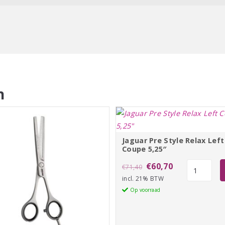
n
Jaguar Pre Style Relax Left
Coupe 5,25″
Oorspronkelijke
Huidige
Jaguar
€
60,70
€
71,40
Pre
incl. 21% BTW
prijs
prijs
Style
Op voorraad
was:
is:
Relax
€71,40.
€60,70.
Left