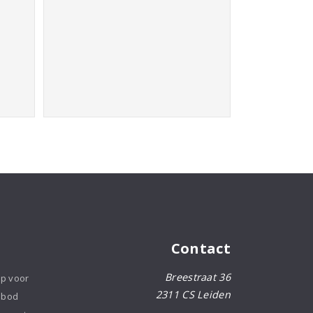
aantal
Contact
Breestraat 36
op voor
2311 CS Leiden
nbod