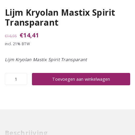
Lijm Kryolan Mastix Spirit
Transparant
Oorspronkelijke
Huidige
€
14,41
€
16,95
incl. 21% BTW
prijs
prijs
was:
is:
Lijm Kryolan Mastix Spirit Transparant
€16,95.
€14,41.
Lijm
Toevoegen aan winkelwagen
Kryolan
Mastix
Spirit
Transparant
aantal
Beschrijving