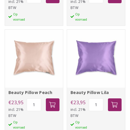
Brown
Tak
incl. 21%
incl. 21%
BTW
BTW
Tape
Tape
Op
Op
25mm
25mm
voorraad
voorraad
-
-
33m
2,75m
aantal
aantal
Beauty Pillow Peach
Beauty Pillow Lila
Beauty
Beauty
€
23,95
€
23,95
Pillow
Pillow
incl. 21%
incl. 21%
BTW
BTW
Peach
Lila
Op
Op
aantal
aantal
voorraad
voorraad