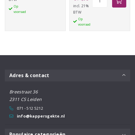
Lila
Shine
incl. 21%
Op
aantal
voorraad
BTW
Contour
Op
A
voorraad
Tape
36
stuks
aantal
Adres & contact
Breestraat 36
2311 CS Leiden
071 - 512 5212
info@kappersgekte.nl
Populaire categorieën