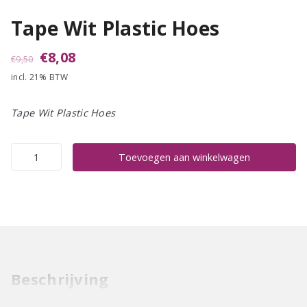
Tape Wit Plastic Hoes
Oorspronkelijke
Huidige
€
8,08
€
9,50
incl. 21% BTW
prijs
prijs
was:
is:
Tape Wit Plastic Hoes
€9,50.
€8,08.
Tape
Toevoegen aan winkelwagen
Wit
Plastic
Hoes
aantal
Beschrijving