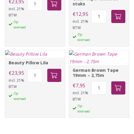
Beauty
€
23,95
stuks
Pillow
incl. 21%
Clear
€
12,95
BTW
Pearl
Tape
incl. 21%
Op
aantal
voorraad
BTW
19mm
Op
36
voorraad
stuks
aantal
Beauty Pillow Lila
German Brown Tape
Beauty
€
23,95
19mm – 2,75m
Pillow
incl. 21%
German
€
7,95
BTW
Lila
Brown
incl. 21%
Op
aantal
voorraad
BTW
Tape
Op
19mm
voorraad
-
2,75m
aantal