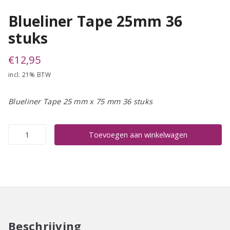
Blueliner Tape 25mm 36
stuks
€
12,95
incl. 21% BTW
Blueliner Tape 25 mm x 75 mm 36 stuks
Blueliner
Toevoegen aan winkelwagen
Tape
25mm
36
stuks
aantal
Beschrijving