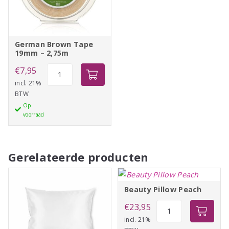
German Brown Tape
19mm – 2,75m
German
€
7,95
Brown
incl. 21%
BTW
Tape
Op
19mm
voorraad
-
2,75m
aantal
Gerelateerde producten
Beauty Pillow Peach
Beauty
€
23,95
Pillow
incl. 21%