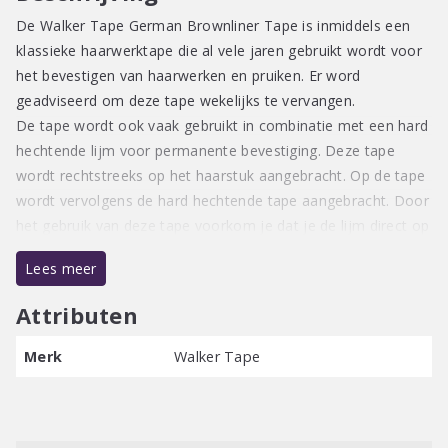
De Walker Tape German Brownliner Tape is inmiddels een
klassieke haarwerktape die al vele jaren gebruikt wordt voor
het bevestigen van haarwerken en pruiken. Er word
geadviseerd om deze tape wekelijks te vervangen.
De tape wordt ook vaak gebruikt in combinatie met een hard
hechtende lijm voor permanente bevestiging. Deze tape
wordt rechtstreeks op het haarstuk aangebracht. Op de tape
wordt vervolgens de hard hechtende tape aangebracht. Door
het gebruik van deze tape voorkom je dat je de lijm direct op
het haarstukje aanbrengt.
Lees meer
Afmetingen:
25 mm – 2,75 meter
Attributen
Merk
Walker Tape