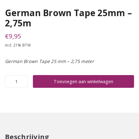
German Brown Tape 25mm –
2,75m
€
9,95
incl. 21% BTW
German Brown Tape 25 mm – 2,75 meter
German
Toevoegen aan winkelwagen
Brown
Tape
25mm
-
2,75m
aantal
Beschrijving