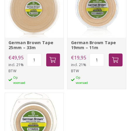
German Brown Tape
German Brown Tape
25mm – 33m
19mm – 11m
German
German
€
49,95
€
19,95
Brown
Brown
incl. 21%
incl. 21%
BTW
BTW
Tape
Tape
Op
Op
25mm
19mm
voorraad
voorraad
-
-
33m
11m
aantal
aantal