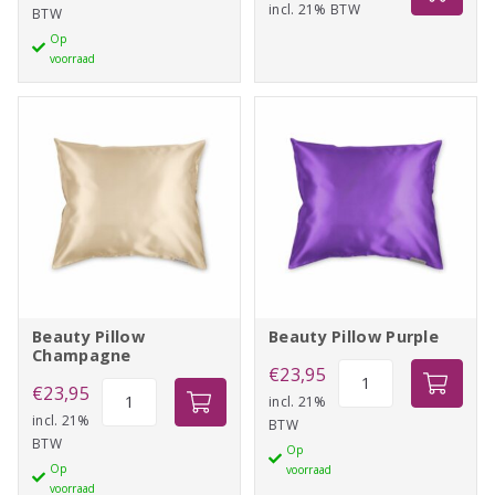
incl. 21% BTW
prijs
prijs
BTW
Red
Op
was:
is:
aantal
voorraad
€19,25.
€16,50.
Beauty Pillow
Beauty Pillow Purple
Champagne
Beauty
€
23,95
Beauty
€
23,95
Pillow
incl. 21%
Pillow
incl. 21%
BTW
Purple
BTW
Champagne
Op
aantal
Op
voorraad
aantal
voorraad