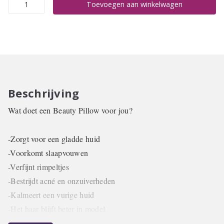
Toevoegen aan winkelwagen
Pillow
Peach
aantal
Beschrijving
Wat doet een Beauty Pillow voor jou?
-Zorgt voor een gladde huid
-Voorkomt slaapvouwen
-Verfijnt rimpeltjes
-Bestrijdt acné en onzuiverheden
-Kalmeert een vurige huid
-Het haar blijft beter in model
-Voorkomt gespleten haarpunten