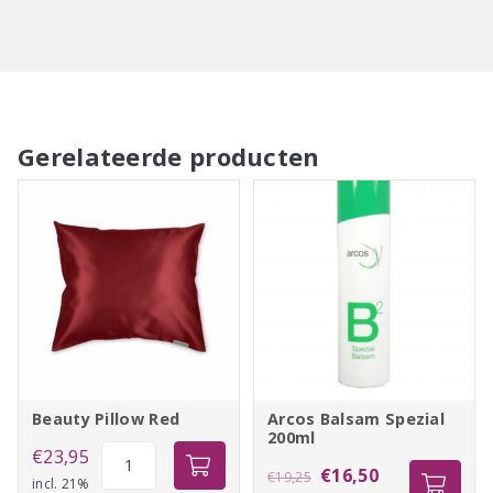
Wasadvies 40℃, drogen in de droogmachine toegestaan.
Gerelateerde producten
Beauty Pillow Red
Arcos Balsam Spezial
200ml
Beauty
€
23,95
Oorspronkelijke
Huidige
€
16,50
€
19,25
Pillow
incl. 21%