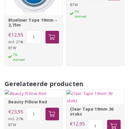
BTW
19mm
Op
36
voorraad
stuks
Blueliner Tape 19mm –
2,75m
aantal
Blueliner
€
12,95
Tape
incl. 21%
BTW
19mm
Op
-
voorraad
2,75m
aantal
Gerelateerde producten
Beauty Pillow Red
Clear Tape 19mm 36
Beauty
€
23,95
stuks
Pillow
incl. 21%
Clear
€
12,95
BTW
Red