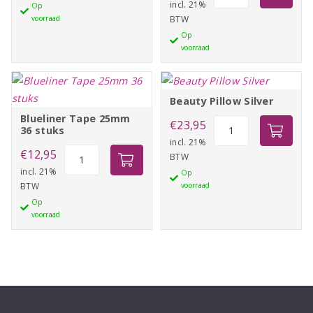
Tape
incl. 21%
Op
aantal
voorraad
BTW
19mm
Op
36
voorraad
stuks
aantal
Beauty Pillow Silver
Blueliner Tape 25mm
Beauty
€
23,95
36 stuks
Pillow
incl. 21%
Blueliner
€
12,95
BTW
Silver
Tape
incl. 21%
Op
aantal
BTW
voorraad
25mm
Op
36
voorraad
stuks
aantal