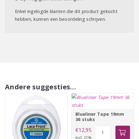
Enkel ingelogde klanten die dit product gekocht
hebben, kunnen een beoordeling schrijven.
Andere suggesties…
Blueliner Tape 19mm
36 stuks
Blueliner
€
12,95
Tape
incl. 21%