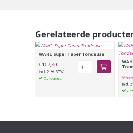
Gerelateerde producte
WAHL Super Taper Tondeuse
WAHL
WAHL
€
107,40
Ton
Super
incl. 21% BTW
€
138,
Taper
Op voorraad
incl.
Tondeuse
Op 
aantal