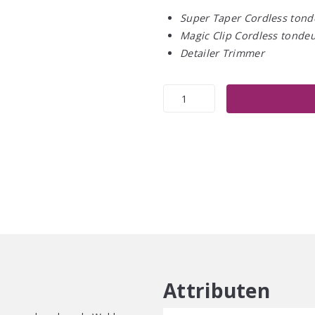
Super Taper Cordless tond
Magic Clip Cordless tonde
Detailer Trimmer
WAHL
Stekker
voor
Snoer
Adapter
Super
Taper
Cordless/Magic
Clip
Cordless/Detailer
aantal
Attributen