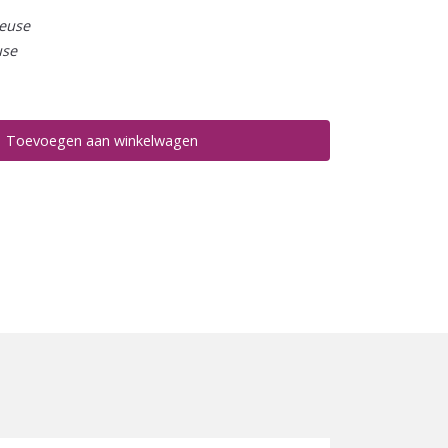
euse
use
Toevoegen aan winkelwagen