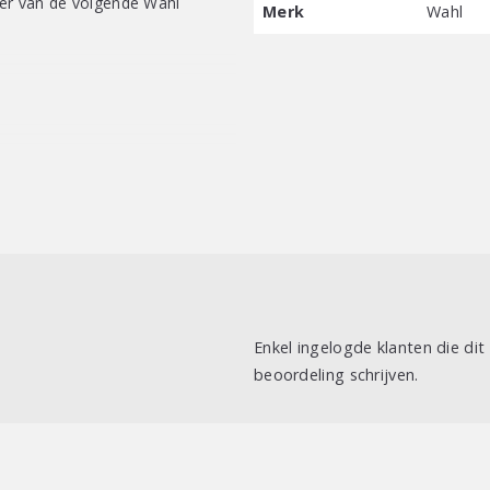
er van de volgende Wahl
Merk
Wahl
Enkel ingelogde klanten die di
beoordeling schrijven.