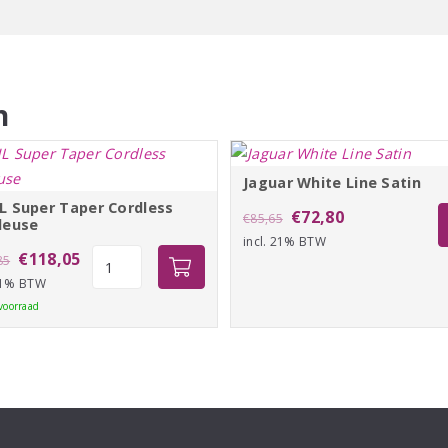
n
Jaguar White Line Satin
 Super Taper Cordless
Oorspronkelijke
Huidige
€
72,80
€
85,65
deuse
incl. 21% BTW
prijs
prijs
Oorspronkelijke
Huidige
WAHL
€
118,05
85
was:
is:
Super
 21% BTW
prijs
prijs
€85,65.
€72,80.
Taper
voorraad
was:
is:
Cordless
€138,85.
€118,05.
Tondeuse
aantal