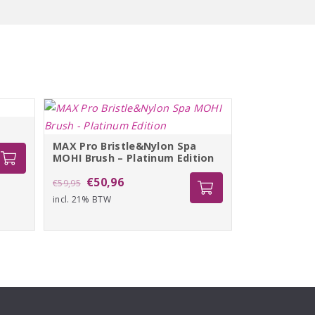
MAX Pro Bristle&Nylon Spa
MOHI Brush – Platinum Edition
Oorspronkelijke
Huidige
€
50,96
€
59,95
incl. 21% BTW
prijs
prijs
was:
is:
€59,95.
€50,96.