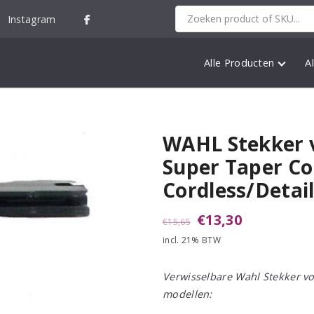
Instagram
Alle Producten
A
WAHL Stekker 
Super Taper Co
Cordless/Detai
Oorspronkelijke
Huidige
€
13,30
€
15,65
incl. 21% BTW
prijs
prijs
was:
is:
Verwisselbare Wahl Stekker v
€15,65.
€13,30.
modellen: