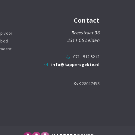
Contact
Breestraat 36
op voor
2311 CS Leiden
nbod
 meest
071 - 512 5212
info@kappersgekte.nl
KvK
28047458