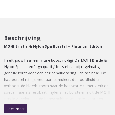
Beschrijving
MOHI Bristle & Nylon Spa Borstel – Platinum Editon
Heeft jouw haar een vitale boost nodig? De MOHI Bristle &
Nylon Spa is een ‘high quality’ borstel dat bij regelmatig
gebruik zorgt voor een her-conditionering van het haar. De
haarborstel reinigt het haar, stimuleert de hoofdhuid en
verhoogt de bloedstroom naar de haarwortels; met sterk en
soepel haar als resultaat. Tijdens het borstelen sluit de MOHI
Bristle & Nylon Spa de haarschubben wat zorgt voor een
mooie, gezonde en natuurlijke glans.
Lees meer