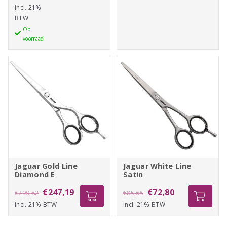
Line
incl. 21%
was:
prijs
€58,15.
€49,45.
Diamond
BTW
€296,05.
is:
CC
Op
€251,65.
voorraad
28
Coupe
5,5"
aantal
Jaguar Gold Line
Jaguar White Line
Diamond E
Satin
Oorspronkelijke
Huidige
Oorspronkelijke
Huidige
€
247,19
€
72,80
€
290,82
€
85,65
incl. 21% BTW
prijs
prijs
incl. 21% BTW
prijs
prijs
was:
is:
was:
is: