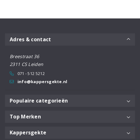
€290,82.
€247,19.
€85,65.
€72,80.
Adres & contact
Breestraat 36
2311 CS Leiden
071 - 512 5212
info@kappersgekte.nl
Populaire categorieën
Top Merken
Kappersgekte