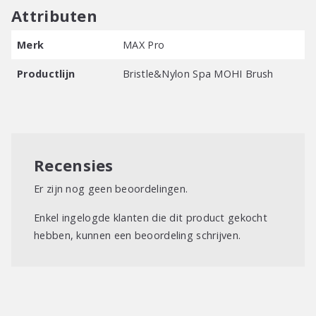
Verder is de MOHI Bristle & Nylon Spa borstel uitgerust met
Attributen
flexibele – kleine en grote – pinnen dat jouw haar pijnloos
Merk
MAX Pro
ontklit en waarmee pluis & haarbreuk wordt voorkomen. Bij
langdurig gebruik van de borstel krijg je weer voller en langer
Productlijn
Bristle&Nylon Spa MOHI Brush
haar.
Voor een complete verzorging gebruik je de borstel in
combinatie met de MOHI Treatment, zodat het haar sneller
in optimale conditie komt.
Recensies
Er zijn nog geen beoordelingen.
Enkel ingelogde klanten die dit product gekocht
hebben, kunnen een beoordeling schrijven.