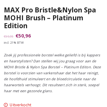
MAX Pro Bristle&Nylon Spa
MOHI Brush – Platinum
Edition
Oorspronkelijke
Huidige
€
50,96
€
59,95
incl. 21% BTW
prijs
prijs
was:
is:
Zoek jij professionele borstel welke geliefd is bij kappers
€59,95.
€50,96.
en haarstylisten? Dan stellen wij jou graag voor aan de
MOHI Bristle & Nylon Spa Borstel – Platinum Editon. Deze
borstel is voorzien van varkenshaar dat het haar reinigt,
de hoofdhuid stimuleert en de bloedcirculatie naar de
haarwortels verhoogt. Dit resulteert zich in sterk, soepel
haar met een gezonde glans.
Uitverkocht