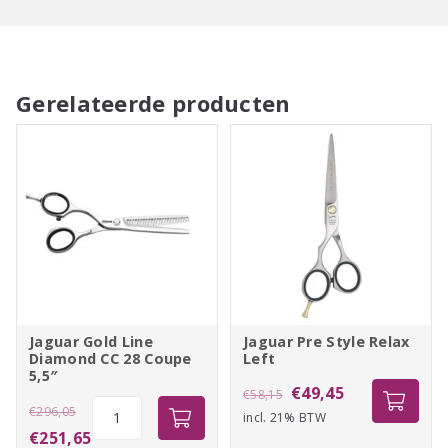
Gerelateerde producten
Jaguar Gold Line
Jaguar Pre Style Relax
Diamond CC 28 Coupe
Left
5,5″
Oorspronkelijke
Huidige
€
49,45
€
58,15
Oorspronkelijke
Jaguar
€
296,05
incl. 21% BTW
prijs
prijs
Gold
prijs
Huidige
€
251,65
was:
is: