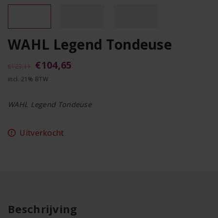
WAHL Legend Tondeuse
Oorspronkelijke
Huidige
€
104,65
€
123,11
incl. 21% BTW
prijs
prijs
was:
is:
WAHL Legend Tondeuse
€123,11.
€104,65.
Uitverkocht
Beschrijving