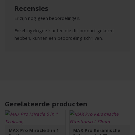
geleverd met de volgende accessoires:
Recensies
8x PREMIUM metalen opzetkammen (1.5 – 25mm),
Er zijn nog geen beoordelingen.
1x tondeusekam groot
Enkel ingelogde klanten die dit product gekocht
1x tube olie
hebben, kunnen een beoordeling schrijven.
1x onderhoudsborstelborstel
1x rode beschermkap voor de snijmes
Gerelateerde producten
MAX Pro Miracle 5 in 1
MAX Pro Keramische