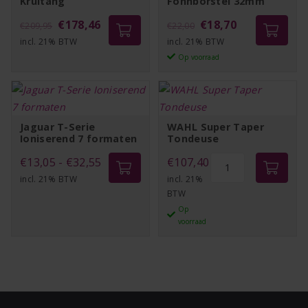
Krultang
Föhnborstel 32mm
Oorspronkelijke
Huidige
Oorspronkelijke
Huidige
MAX
€
178,46
€
18,70
€
209,95
€
22,00
Pro
incl. 21% BTW
prijs
prijs
incl. 21% BTW
prijs
prijs
Keramische
Op voorraad
was:
is:
was:
is:
Föhnborstel
€209,95.
€178,46.
€22,00.
€18,70.
32mm
aantal
Jaguar T-Serie
WAHL Super Taper
Ioniserend 7 formaten
Tondeuse
Prijsklasse:
WAHL
€
13,05
-
€
32,55
€
107,40
Super
incl. 21% BTW
€13,05
incl. 21%
BTW
Taper
tot
Op
Tondeuse
€32,55
voorraad
aantal