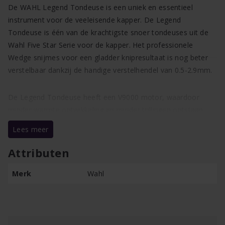
De WAHL Legend Tondeuse is een uniek en essentieel
instrument voor de veeleisende kapper. De Legend
Tondeuse is één van de krachtigste snoer tondeuses uit de
Wahl Five Star Serie voor de kapper. Het professionele
Wedge snijmes voor een gladder knipresultaat is nog beter
verstelbaar dankzij de handige verstelhendel van 0.5-2.9mm.
De Legend Tondeuse heeft een V9000 motor, waardoor
minder warmte ontwikkeling en minder trillingen ontstaan.
Tevens komt de Wahl Legend met 8 nieuwe premium
Lees meer
opzetkammen, die steviger zijn en beter vast blijven zitten.
Attributen
Minder trillingen dankzij de V9000 motor
Merk
Wahl
Minder warmte ontwikkeling
Professioneel Wedge snijmes voor gladder knipresultaat
Premium opzetkammen
De WAHL Legend Tondeuse wordt