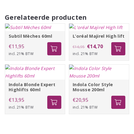
Gerelateerde producten
Subtil Mèches 60ml
L’oréal Majirel High lift
Oorspronkelijke
Huidige
€
11,95
€
14,70
€
16,95
incl. 21% BTW
incl. 21% BTW
prijs
prijs
was:
is:
€16,95.
€14,70.
Indola Blonde Expert
Indola Color Style
Highlifts 60ml
Mousse 200ml
€
13,95
€
20,95
incl. 21% BTW
incl. 21% BTW