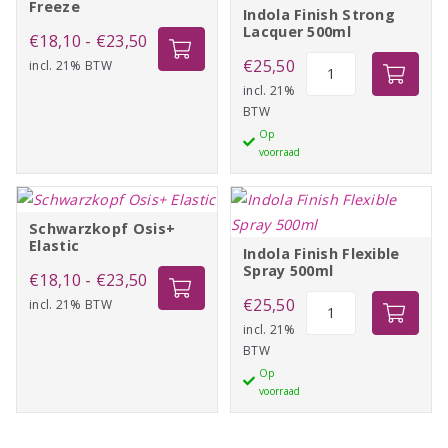
Freeze
Indola Finish Strong
Lacquer 500ml
Prijsklasse:
€
18,10
-
€
23,50
Indola
€
25,50
incl. 21% BTW
€18,10
Finish
incl. 21%
tot
BTW
Strong
€23,50
Op
Lacquer
voorraad
500ml
aantal
Schwarzkopf Osis+
Elastic
Indola Finish Flexible
Spray 500ml
Prijsklasse:
€
18,10
-
€
23,50
Indola
€
25,50
incl. 21% BTW
€18,10
Finish
incl. 21%
tot
BTW
Flexible
€23,50
Op
Spray
voorraad
500ml
aantal