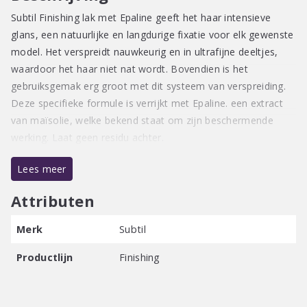
Subtil Finishing lak met Epaline geeft het haar intensieve
glans, een natuurlijke en langdurige fixatie voor elk gewenste
model. Het verspreidt nauwkeurig en in ultrafijne deeltjes,
waardoor het haar niet nat wordt. Bovendien is het
gebruiksgemak erg groot met dit systeem van verspreiding.
Deze specifieke formule is verrijkt met Epaline. een extract
van maïsolie, welke bekend staat om zijn beschermende
werking. Laat geen residu achter.
Lees meer
Attributen
Merk
Subtil
Productlijn
Finishing