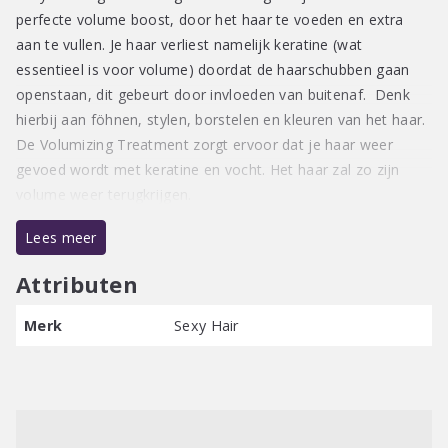
perfecte volume boost, door het haar te voeden en extra
aan te vullen. Je haar verliest namelijk keratine (wat
essentieel is voor volume) doordat de haarschubben gaan
openstaan, dit gebeurt door invloeden van buitenaf. Denk
hierbij aan föhnen, stylen, borstelen en kleuren van het haar.
De Volumizing Treatment zorgt ervoor dat je haar weer
gevoed wordt met keratine en vocht. Het haar zal zo zijn
volume weer terugkrijgen.
Lees meer
Gebruiksaanwijzing:
Breng de Sexy Hair Big Volumizing Treatment aan op schoon
Attributen
haar. Laat het product 2-5 minuten inwerken en spoel het
vervolgens goed uit. Gebruik deze Treatment na de Big Sexy
Merk
Sexy Hair
Hair Sulfate-Free Volumizing Conditioner. De conditioner sluit
de haarschubben en beschermt het haar tegen invloeden van
buitenaf.