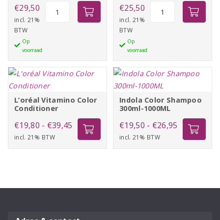
Indola
Indola
€
29,50
€
25,50
Finish
Repair
incl. 21%
incl. 21%
BTW
BTW
Smooth
Conditioner
Op
Op
Serum
300ml
voorraad
voorraad
200ml
aantal
aantal
L’oréal Vitamino Color
Indola Color Shampoo
Conditioner
300ml-1000ML
Prijsklasse:
Prijsklasse:
€
19,80
-
€
39,45
€
19,50
-
€
26,95
incl. 21% BTW
€19,80
incl. 21% BTW
€19,50
tot
tot
€39,45
€26,95