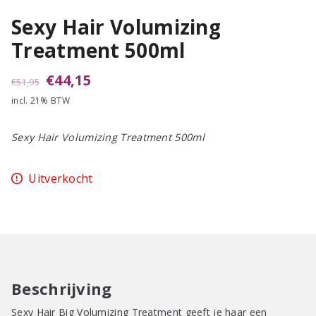
Sexy Hair Volumizing
Treatment 500ml
Oorspronkelijke
Huidige
€
44,15
€
51,95
incl. 21% BTW
prijs
prijs
was:
is:
Sexy Hair Volumizing Treatment 500ml
€51,95.
€44,15.
Uitverkocht
Beschrijving
Sexy Hair Big Volumizing Treatment geeft je haar een