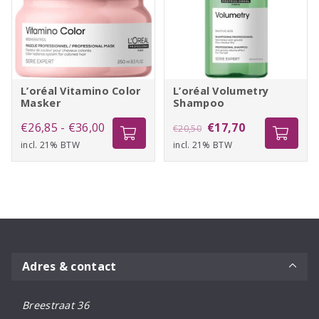
L’oréal Vitamino Color
L’oréal Volumetry
Masker
Shampoo
Prijsklasse:
Oorspronkelijke
Huidige
€
26,85
-
€
36,00
€
17,70
€
20,50
incl. 21% BTW
€26,85
incl. 21% BTW
prijs
prijs
tot
was:
is:
€36,00
€20,50.
€17,70.
Adres & contact
Breestraat 36