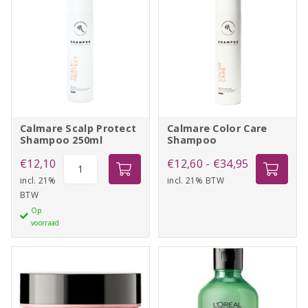
Calmare Scalp Protect
Calmare Color Care
Shampoo 250ml
Shampoo
Calmare
Prijsklasse:
€
12,10
€
12,60
-
€
34,95
Scalp
incl. 21%
incl. 21% BTW
€12,60
BTW
Protect
tot
Op
Shampoo
€34,95
voorraad
250ml
aantal