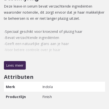
Deze leave-in serum bevat verzachtende ingrediënten
waaronder notenolie, dit zorgt ervoor dat je haar makkelijker
te beheersen is en er niet langer pluizig uitziet.
-Speciaal geschikt voor kroezend of pluizig haar
-Bevat verzachtende ingrediënten
-Geeft een natuurlijke glans aan je haar
-Voor betere controle over je haar
Gebruiksaanwijzing:
Lees meer
Breng Indola Smooth Serum aan op handdoekdroog of
droog haar, het hoeft niet uitgespoeld te worden.
Attributen
Merk
Indola
Productlijn
Finish