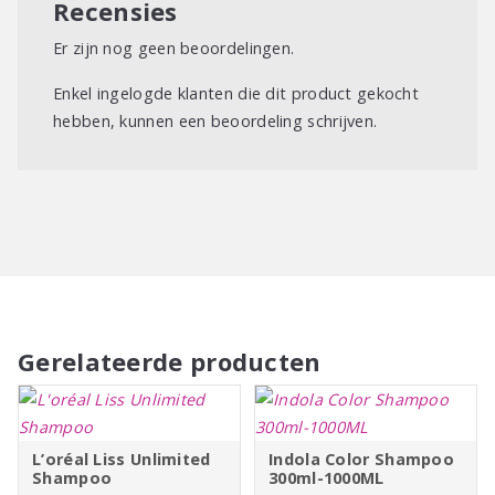
Breng Sexy Hair Big Sexy Hair Sulfate-Free Extra Volumizing
Recensies
Shampoo aan op vochtig haar. Masseer de shampoo in en
Er zijn nog geen beoordelingen.
spoel het vervolgens weer uit.
Enkel ingelogde klanten die dit product gekocht
hebben, kunnen een beoordeling schrijven.
Gerelateerde producten
L’oréal Liss Unlimited
Indola Color Shampoo
Shampoo
300ml-1000ML