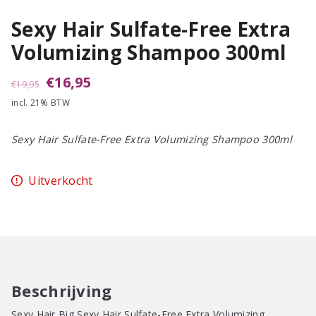
Sexy Hair Sulfate-Free Extra
Volumizing Shampoo 300ml
Oorspronkelijke
Huidige
€
16,95
€
19,95
incl. 21% BTW
prijs
prijs
was:
is:
Sexy Hair Sulfate-Free Extra Volumizing Shampoo 300ml
€19,95.
€16,95.
Uitverkocht
Beschrijving
Sexy Hair Big Sexy Hair Sulfate-Free Extra Volumizing