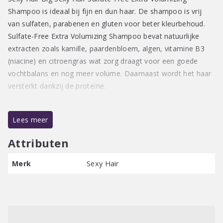
Shampoo is ideaal bij fijn en dun haar. De shampoo is vrij
van sulfaten, parabenen en gluten voor beter kleurbehoud.
Sulfate-Free Extra Volumizing Shampoo bevat natuurlijke
extracten zoals kamille, paardenbloem, algen, vitamine B3
(niacine) en citroengras wat zorg draagt voor een goede
vochtbalans en nog meer volume. Daarnaast wordt het haar
versterkt dankzij de proteïne.
Geschikt voor fijn/dun haar
Lees meer
Kleurbeschermend
Versterkt het haar
Attributen
Geeft extra volume
Vrij van sulfaten, parabenen en gluten
Merk
Sexy Hair
Bevat kamille, paardenbloem, algen, vitamine B3,
citroengras en proteïne
Gebruiksaanwijzing: