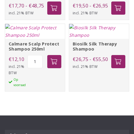
Prijsklasse:
Prijsklasse:
€
17,70
-
€
48,75
€
19,50
-
€
26,95
incl. 21% BTW
€17,70
incl. 21% BTW
€19,50
tot
tot
€48,75
€26,95
Calmare Scalp Protect
Biosilk Silk Therapy
Shampoo 250ml
Shampoo
Calmare
Prijsklasse:
€
12,10
€
26,75
-
€
55,50
Scalp
incl. 21%
incl. 21% BTW
€26,75
BTW
Protect
tot
Op
Shampoo
€55,50
voorraad
250ml
aantal