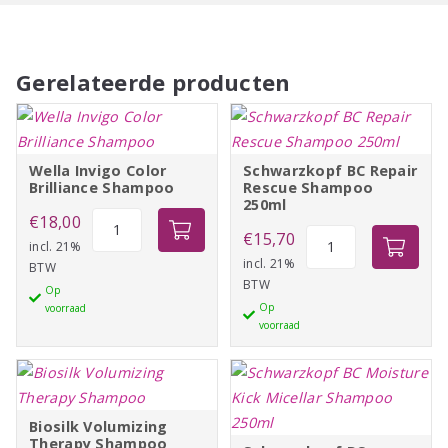
Gerelateerde producten
Wella Invigo Color
Schwarzkopf BC Repair
Brilliance Shampoo
Rescue Shampoo
250ml
Wella
€
18,00
Schwarzkopf
€
15,70
Invigo
incl. 21%
BC
incl. 21%
BTW
Color
BTW
Repair
Op
Brilliance
Op
voorraad
Rescue
Shampoo
voorraad
Shampoo
aantal
250ml
aantal
Biosilk Volumizing
Therapy Shampoo