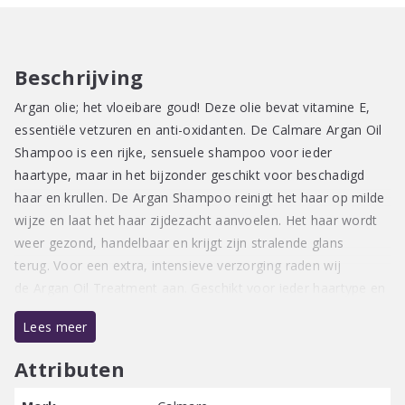
Beschrijving
Argan olie; het vloeibare goud! Deze olie bevat vitamine E,
essentiële vetzuren en anti-oxidanten. De Calmare Argan Oil
Shampoo is een rijke, sensuele shampoo voor ieder
haartype, maar in het bijzonder geschikt voor beschadigd
haar en krullen. De Argan Shampoo reinigt het haar op milde
wijze en laat het haar zijdezacht aanvoelen. Het haar wordt
weer gezond, handelbaar en krijgt zijn stralende glans
terug. Voor een extra, intensieve verzorging raden wij
de Argan Oil Treatment aan. Geschikt voor ieder haartype en
met enkele druppels wordt het haar glanzend, ultra-zacht en
Lees meer
pluisvrij.
Attributen
Calmare Argan Oil Shampoo bevat geen parabenen.