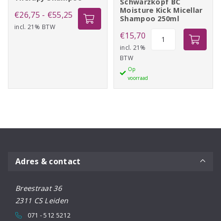
Schwarzkopf BC
Moisture Kick Micellar
Prijsklasse:
€
26,75
-
€
55,25
Shampoo 250ml
incl. 21% BTW
€26,75
Schwarzkopf
€
15,70
tot
BC
incl. 21%
€55,25
BTW
Moisture
Op
Kick
voorraad
Micellar
Shampoo
250ml
aantal
Adres & contact
Breestraat 36
2311 CS Leiden
071 - 512 5212