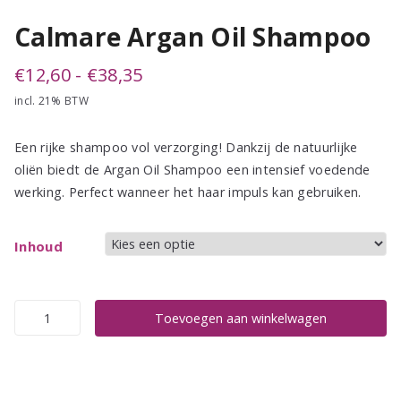
Calmare Argan Oil Shampoo
Prijsklasse:
€
12,60
-
€
38,35
incl. 21% BTW
€12,60
tot
Een rijke shampoo vol verzorging! Dankzij de natuurlijke
€38,35
oliën biedt de Argan Oil Shampoo een intensief voedende
werking. Perfect wanneer het haar impuls kan gebruiken.
Inhoud
Calmare
Toevoegen aan winkelwagen
Argan
Oil
Shampoo
aantal