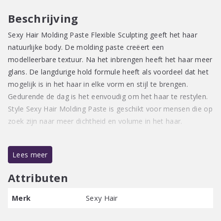
Beschrijving
Sexy Hair Molding Paste Flexible Sculpting geeft het haar
natuurlijke body. De molding paste creëert een
modelleerbare textuur. Na het inbrengen heeft het haar meer
glans. De langdurige hold formule heeft als voordeel dat het
mogelijk is in het haar in elke vorm en stijl te brengen.
Gedurende de dag is het eenvoudig om het haar te restylen.
Style Sexy Hair Molding Paste is geschikt voor mensen die op
zoek zijn naar meer dichtheid en volume in het haar.
Shine: 4 Hold: 5
Lees meer
Natuurlijke body
Attributen
Makkelijk te restylen
Merk
Sexy Hair
Geschikt voor alle haartypes
Voor meer textuur