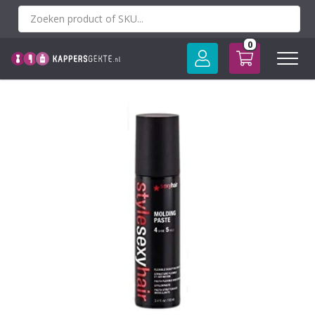
Spring
naar
inhoud
0