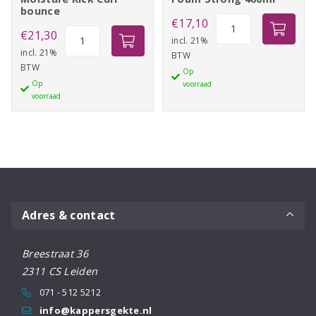
bounce
Calmare
€
17,10
Schwarzkopf
€
21,30
Finish
incl. 21%
BC
incl. 21%
BTW
Styling
BTW
Moisture
Op
Foam
Op
voorraad
Kick
Strong
voorraad
Curl
400ml
bounce
aantal
aantal
Adres & contact
Breestraat 36
2311 CS Leiden
071 - 512 5212
info@kappersgekte.nl