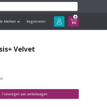
0
lle Merken
Registreren
is+ Velvet
ml
Toevoegen aan winkelwagen