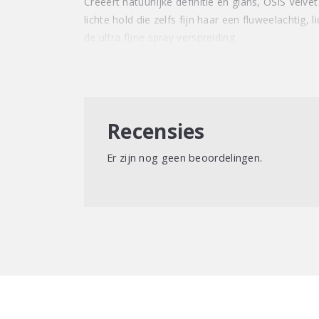
Creëert natuurlijke definitie en glans, OSiS Velve
lichte hold die zelfs fijn haar een fluweelachtig, 
de ultra fijne spray verspreiding.
Recensies
Er zijn nog geen beoordelingen.