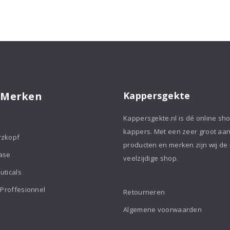
Shield
aantal
 Merken
Kappersgekte
Kappersgekte.nl is dé online sh
kappers. Met een zeer groot aa
rzkopf
producten en merken zijn wij de
ase
veelzijdige shop.
uticals
 Proffesionnel
Retourneren
Algemene voorwaarden