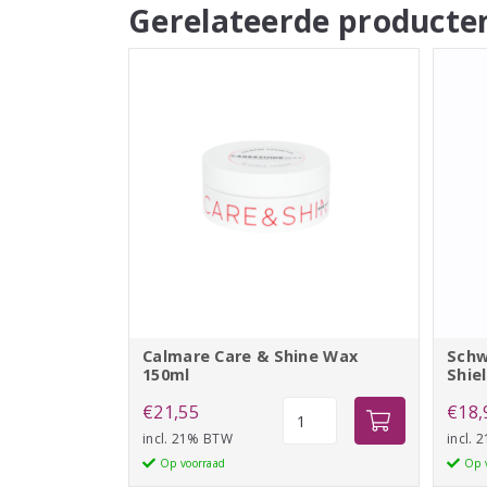
Gerelateerde producte
Calmare Care & Shine Wax
Schw
150ml
Shie
Calmare
€
21,55
€
18,
Care
incl. 21% BTW
incl.
&
Op voorraad
Op 