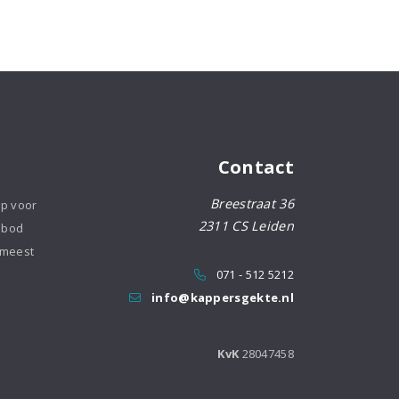
paste
aantal
Contact
Breestraat 36
op voor
2311 CS Leiden
nbod
 meest
071 - 512 5212
info@kappersgekte.nl
KvK
28047458