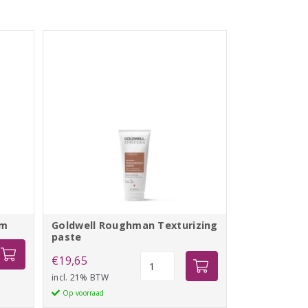
lm
Goldwell Roughman Texturizing
paste
Goldwell
€
19,65
ing
Roughman
incl. 21% BTW
Texturizing
Op voorraad