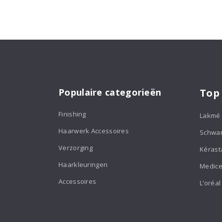
Shine
Wax
150ml
aantal
Populaire categorieën
Top
Finishing
Lakmé
Haarwerk Accessoires
Schwa
Verzorging
Kérast
Haarkleuringen
Medice
Accessoires
L’oréal