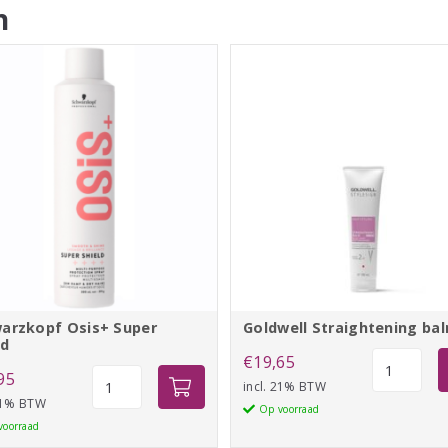
n
arzkopf Osis+ Super
Goldwell Straightening ba
ld
Goldwell
€
19,65
Schwarzkopf
95
Straighten
incl. 21% BTW
Osis+
 21% BTW
balm
Op voorraad
Super
voorraad
aantal