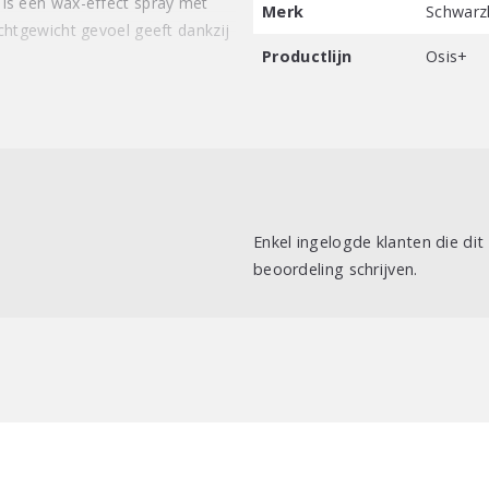
t is een wax-effect spray met
Merk
Schwarz
lichtgewicht gevoel geeft dankzij
Productlijn
Osis+
Enkel ingelogde klanten die di
beoordeling schrijven.