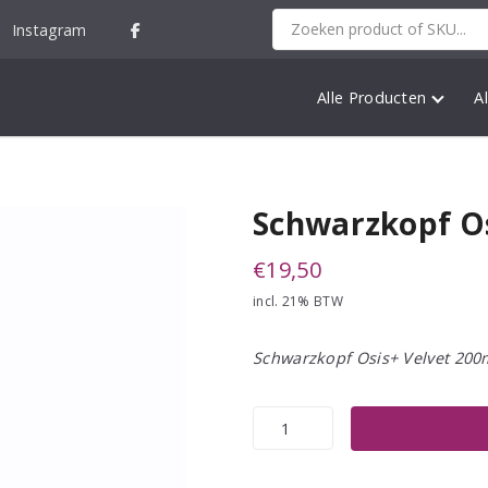
Instagram
Alle Producten
A
Schwarzkopf Os
€
19,50
incl. 21% BTW
Schwarzkopf Osis+ Velvet 200
Schwarzkopf
Osis+
Velvet