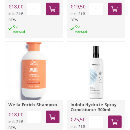
Wella
Indola
€
18,00
€
19,50
Invigo
Hydrate
incl. 21%
incl. 21%
BTW
BTW
Color
Shampoo
Op
Op
Brilliance
300ml
voorraad
voorraad
Shampoo
aantal
aantal
Wella Enrich Shampoo
Indola Hydrate Spray
Conditioner 300ml
Wella
€
18,00
Indola
€
25,50
Enrich
incl. 21%
Hydrate
incl. 21%
BTW
Shampoo