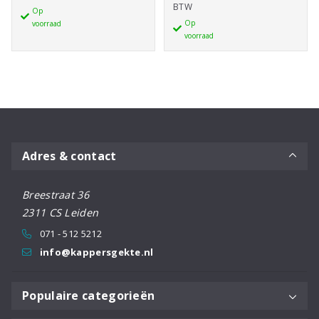
BTW
Spray
Op
aantal
Op
voorraad
Conditioner
voorraad
300ml
aantal
Adres & contact
Breestraat 36
2311 CS Leiden
071 - 512 5212
info@kappersgekte.nl
Populaire categorieën