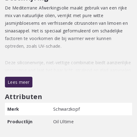
De Mediterrane Afwerkingsolie maakt gebruik van een rijke
mix van natuurlijke oliën, verrijkt met pure witte
jasmijnbloesems en verfrissende citrusnoten van limoen en
sinaasappel. Het is speciaal geformuleerd om schadelijke
factoren te voorkomen die bij warmer weer kunnen
optreden, zoals UV-schade.
Deze siliconenvrije, niet-vettige combinatie biedt aanzienlijke
verzorging and laat het haar licht, stralend en glad aanvoelen.
Lees meer
Attributen
Merk
Schwarzkopf
Productlijn
Oil Ultime