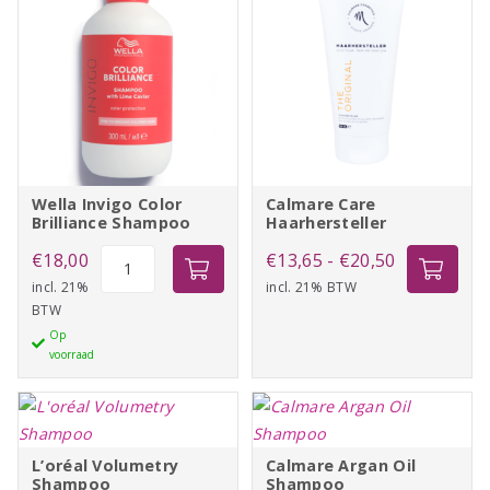
Wella Invigo Color
Calmare Care
Brilliance Shampoo
Haarhersteller
Wella
Prijsklasse:
€
18,00
€
13,65
-
€
20,50
Invigo
incl. 21%
incl. 21% BTW
€13,65
BTW
Color
tot
Op
Brilliance
€20,50
voorraad
Shampoo
aantal
L’oréal Volumetry
Calmare Argan Oil
Shampoo
Shampoo