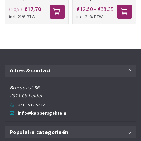
Oorspronkelijke
Huidige
Prijsklasse:
€
17,70
€
12,60
-
€
38,35
€
20,50
incl. 21% BTW
prijs
prijs
incl. 21% BTW
€12,60
was:
is:
tot
€20,50.
€17,70.
€38,35
Adres & contact
Breestraat 36
2311 CS Leiden
071 - 512 5212
info@kappersgekte.nl
Populaire categorieën