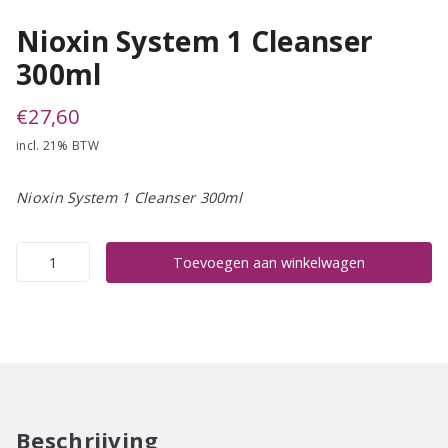
Nioxin System 1 Cleanser
300ml
€
27,60
incl. 21% BTW
Nioxin System 1 Cleanser 300ml
Nioxin
Toevoegen aan winkelwagen
System
1
Cleanser
300ml
aantal
Beschrijving