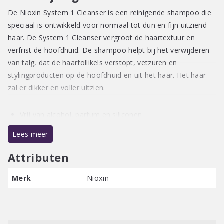
De Nioxin System 1 Cleanser is een reinigende shampoo die
speciaal is ontwikkeld voor normaal tot dun en fijn uitziend
haar. De System 1 Cleanser vergroot de haartextuur en
verfrist de hoofdhuid. De shampoo helpt bij het verwijderen
van talg, dat de haarfollikels verstopt, vetzuren en
stylingproducten op de hoofdhuid en uit het haar. Het haar
zal er dikker en voller uitzien.
Vrij van alcohol, parfum en siliconen
Speciaal voor normaal tot dun haar
Lees meer
Verfrist de hoofdhuid
Maakt het haar dikker en voller
Attributen
Gebruiksaanwijzing:
Merk
Nioxin
Breng Nioxin System 1 Cleanser aan op nat haar en masseer
het rustig in. Laat de shampoo 30 tot 60 seconde inwerken
en spoel het haar grondig uit. Na het gebruik van de Nioxin