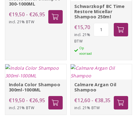
300-1000ML
Schwarzkopf BC Time
Restore Micellar
Prijsklasse:
€
19,50
-
€
26,95
Shampoo 250ml
incl. 21% BTW
€19,50
Schwarzkopf
€
15,70
tot
BC
incl. 21%
€26,95
BTW
Time
Op
Restore
voorraad
Micellar
Shampoo
250ml
aantal
Indola Color Shampoo
Calmare Argan Oil
300ml-1000ML
Shampoo
Prijsklasse:
Prijsklasse:
€
19,50
-
€
26,95
€
12,60
-
€
38,35
incl. 21% BTW
€19,50
incl. 21% BTW
€12,60
tot
tot
€26,95
€38,35