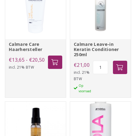
Calmare Care
Calmare Leave-in
Haarhersteller
Keratin Conditioner
250ml
Prijsklasse:
€
13,65
-
€
20,50
Calmare
€
21,00
incl. 21% BTW
€13,65
Leave-
incl. 21%
tot
BTW
in
€20,50
Op
Keratin
voorraad
Conditioner
250ml
aantal