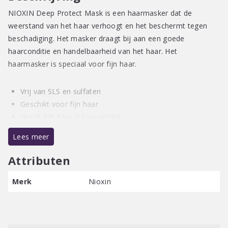
NIOXIN Deep Protect Mask is een haarmasker dat de
weerstand van het haar verhoogt en het beschermt tegen
beschadiging. Het masker draagt bij aan een goede
haarconditie en handelbaarheid van het haar. Het
haarmasker is speciaal voor fijn haar.
Vrij van SLS en sulfaten
Geschikt voor fijn haar
Houdt het haar in topconditie
Lees meer
Gebruiksaanwijzing:
Was het haar eerst met shampoo. Breng daarna Nioxin
Attributen
Intensive Treatment Deep Repair Hair Masque aan op
handdoekdroog haar. Verdeel het masker goed in laat het 3
Merk
Nioxin
tot 5 minuten inwerken. Spoel het haar grondig uit.