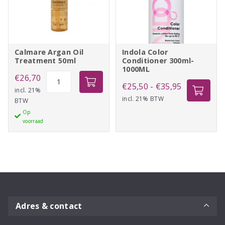
Calmare Argan Oil
Indola Color
Treatment 50ml
Conditioner 300ml-
1000ML
Calmare
€
26,70
Prijsklasse:
€
25,50
-
€
35,95
Argan
incl. 21%
incl. 21% BTW
€25,50
BTW
Oil
Op
tot
Treatment
voorraad
50ml
€35,95
aantal
Adres & contact