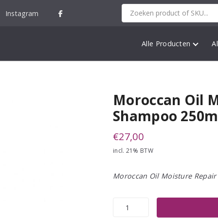
Instagram
Alle Producten
A
Moroccan Oil M
Shampoo 250m
€
27,00
incl. 21% BTW
Moroccan Oil Moisture Repai
Moroccan
Oil