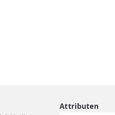
Moisture
Repair
Shampoo
250ml
aantal
Attributen