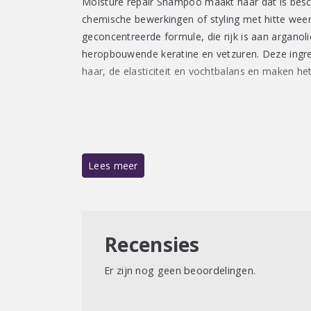
Moisture repair Shampoo maakt haar dat is besc
chemische bewerkingen of styling met hitte weer
geconcentreerde formule, die rijk is aan arganol
heropbouwende keratine en vetzuren. Deze ingre
haar, de elasticiteit en vochtbalans en maken he
Gebruiksaanwijzing:
Lees meer
Gebruik een kleine hoeveelheid Moroccanoil Mo
verdeel het product over het haar. Masseer daa
door het haar heen. Activeer de shampoo door h
wordt er een rijke, luxueuze schuimlaag gecreëer
Recensies
gebruik goed uitspelen.
Er zijn nog geen beoordelingen.
Tip: gebruik na het wassen de Hydrating Conditio