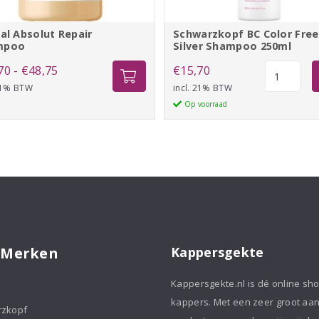
éal Absolut Repair
Schwarzkopf BC Color Fre
mpoo
Silver Shampoo 250ml
Prijsklasse:
Schwarzko
70
-
€
48,75
€
15,70
BC
 21% BTW
€17,70
incl. 21% BTW
Color
Op voorraad
tot
Freeze
€48,75
Silver
Shampoo
250ml
aantal
 Merken
Kappersgekte
Kappersgekte.nl is dé online sh
kappers. Met een zeer groot aa
rzkopf