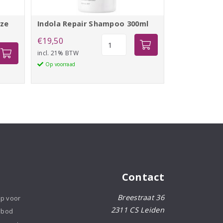
eze
Indola Repair Shampoo 300ml
Indola
€
19,50
pf
Repair
incl. 21% BTW
Shampoo
Op voorraad
300ml
aantal
Contact
Breestraat 36
op voor
2311 CS Leiden
nbod