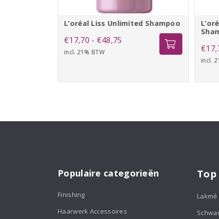
L’oréal Liss Unlimited Shampoo
L’or
Sha
Prijsklasse:
€
17,70
-
€
48,75
€
17,
incl. 21% BTW
€17,70
incl.
tot
€48,75
Populaire categorieën
Top
Finishing
Lakmé
Haarwerk Accessoires
Schwa