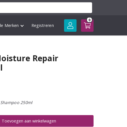
0
lle Merken
Registreren
oisture Repair
l
r Shampoo 250ml
Toevoegen aan winkelwagen