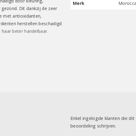
hadigd door kleuring,
Merk
Morocca
 gezond. Dit dankzij de zeer
ie met antioxidanten,
diënten herstellen beschadigd
t haar beter handelbaar.
isture Repair Shampoo en
rna zachtjes op de hoofdhuid en
et haar goed nat te maken, zo
d. Herhaal indien nodig. Na
Enkel ingelogde klanten die di
beoordeling schrijven.
ner voor het beste resultaat.