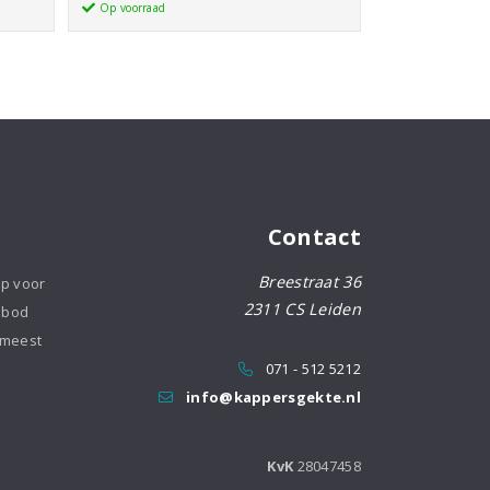
Evo
Op voorraad
was:
is:
3800
€179,95.
€152,95.
Titanium
Ion
Föhn
aantal
Contact
Breestraat 36
op voor
2311 CS Leiden
nbod
 meest
071 - 512 5212
info@kappersgekte.nl
KvK
28047458