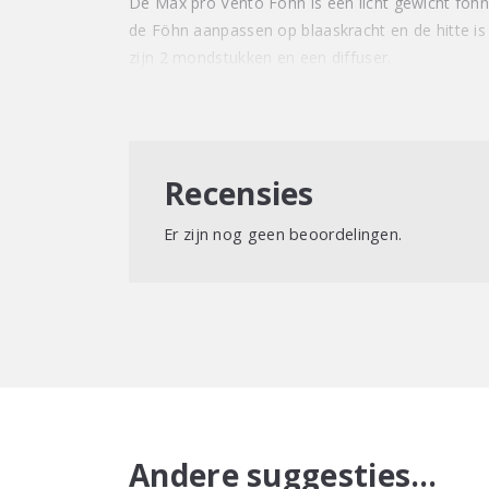
De Max pro Vento Föhn is een licht gewicht föhn 
de Föhn aanpassen op blaaskracht en de hitte is
zijn 2 mondstukken en een diffuser.
Recensies
Er zijn nog geen beoordelingen.
Andere suggesties…