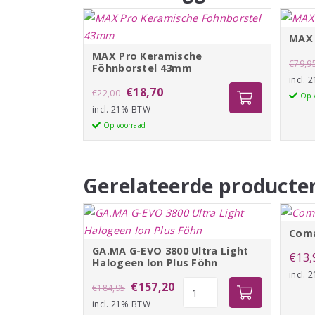
MAX 
MAX Pro Keramische
€
79,9
Föhnborstel 43mm
incl.
Oorspronkelijke
Huidige
MAX
€
18,70
€
22,00
Op 
Pro
incl. 21% BTW
prijs
prijs
Keramische
Op voorraad
was:
is:
Föhnborstel
€22,00.
€18,70.
43mm
aantal
Gerelateerde producte
Coma
GA.MA G-EVO 3800 Ultra Light
€
13,
Halogeen Ion Plus Föhn
incl.
Oorspronkelijke
Huidige
GA.MA
€
157,20
€
184,95
G-
incl. 21% BTW
prijs
prijs