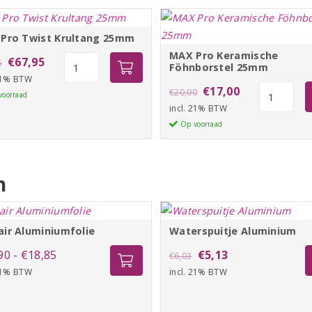
Pro Twist Krultang 25mm
MAX Pro Keramische
Oorspronkelijke
Huidige
MAX
€
67,95
5
Föhnborstel 25mm
Pro
 21% BTW
prijs
prijs
Oorspronkelijke
Huidige
MAX
€
17,00
€
20,00
Twist
voorraad
was:
is:
Pro
incl. 21% BTW
prijs
prijs
Krultang
€79,95.
€67,95.
Keramisch
Op voorraad
was:
is:
25mm
Föhnborste
aantal
€20,00.
€17,00.
25mm
aantal
n
ir Aluminiumfolie
Waterspuitje Aluminium
Prijsklasse:
Oorspronkelijke
Huidige
90
-
€
18,85
€
5,13
€
6,03
 21% BTW
€13,90
incl. 21% BTW
prijs
prijs
tot
was:
is: