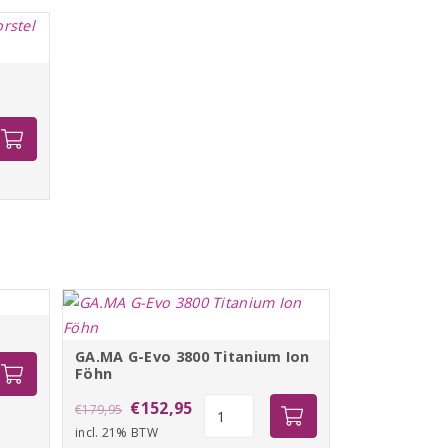
e
l
GA.MA G-Evo 3800 Titanium Ion
Föhn
Oorspronkelijke
Huidige
GA.MA
€
152,95
€
179,95
G-
incl. 21% BTW
prijs
prijs