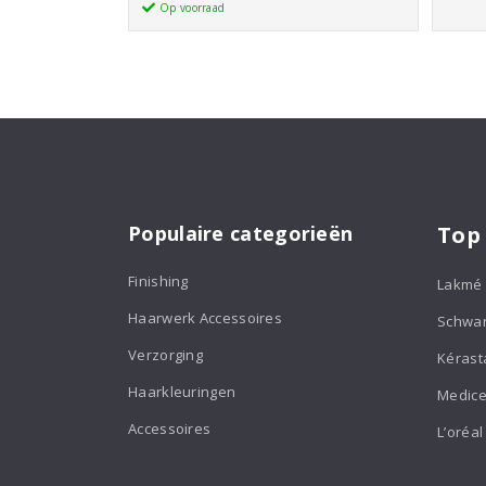
EVO
Op voorraad
was:
is:
3800
€184,95.
€157,20.
Ultra
Light
Halogeen
Ion
Plus
Föhn
aantal
Populaire categorieën
Top
Finishing
Lakmé
Haarwerk Accessoires
Schwa
Verzorging
Kérast
Haarkleuringen
Medice
Accessoires
L’oréal