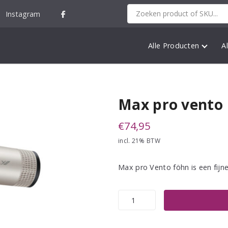
Instagram
Alle Producten
A
Max pro vento
€
74,95
incl. 21% BTW
Max pro Vento föhn is een fijne
Max
pro
vento