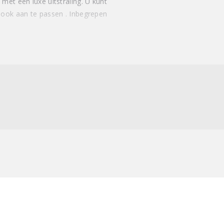
met een luxe uitstraling. U kunt
 ook aan te passen . Inbegrepen