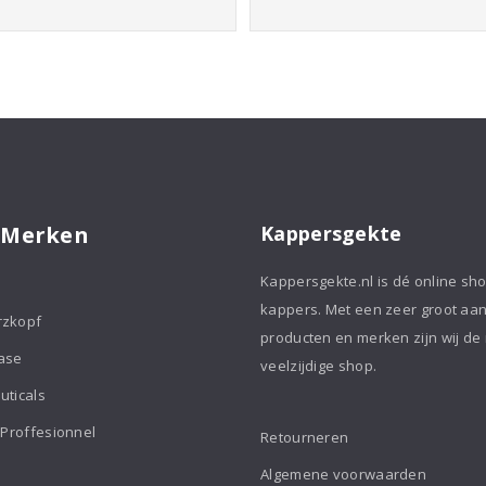
€18,85
€6,03.
€5,13.
 Merken
Kappersgekte
Kappersgekte.nl is dé online sh
kappers. Met een zeer groot aa
rzkopf
producten en merken zijn wij de
ase
veelzijdige shop.
uticals
 Proffesionnel
Retourneren
Algemene voorwaarden