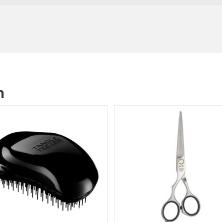
hittebestendige handschoen
r gemakkelijk om de keramische
randen. De Twist is binnen 4
 dubbele voltage is de Twist
and. Verder is de krultang
st valt – na 60 minuten
n
ang 25mm heeft na registratie