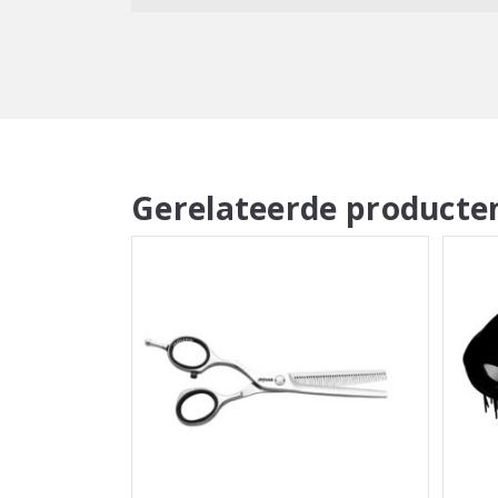
deze lekker in de hand. Bij de Twist wordt een 
bijgeleverd, welke je kan gebruiken om het haa
staaf heen te wikkelen zonder je handen te verb
seconden warm en klaar voor gebruik. Dankzij de
krultang ook geschikt voor gebruik in het buitenl
voorzien van een veilige shut-off functie. De Twi
ongebruikt te zijn – automatisch uit.
Gerelateerde producte
Levenslange Garantie:
De Max Pro Twist Krult
een levenslange garantie.