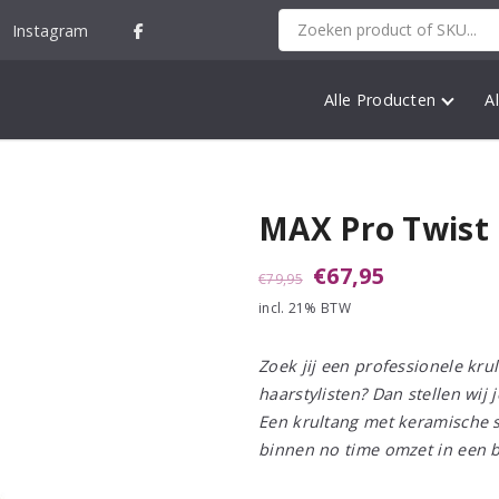
Instagram
Alle Producten
A
MAX Pro Twist
Oorspronkelijke
Huidige
€
67,95
€
79,95
incl. 21% BTW
prijs
prijs
was:
is:
Zoek jij een professionele krul
€79,95.
€67,95.
haarstylisten? Dan stellen wi
Een krultang met keramische 
binnen no time omzet in een b