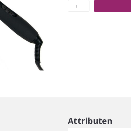
MAX
Pro
Twist
Krultang
25mm
aantal
Attributen