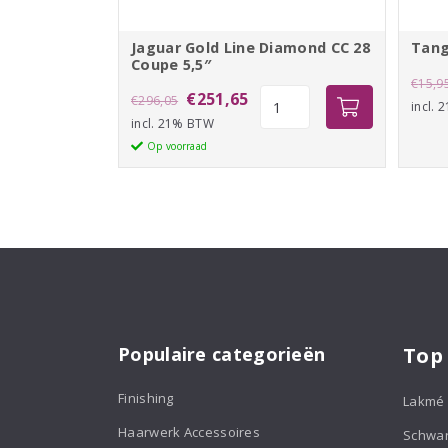
Jaguar Gold Line Diamond CC 28
Tang
Coupe 5,5″
€
15,9
Oorspronkelijke
Huidige
Jaguar
€
251,65
€
296,05
incl.
Gold
incl. 21% BTW
prijs
prijs
Line
Op voorraad
was:
is:
Diamond
€296,05.
€251,65.
CC
28
Coupe
5,5"
aantal
Populaire categorieën
Top
Finishing
Lakmé
Haarwerk Accessoires
Schwa